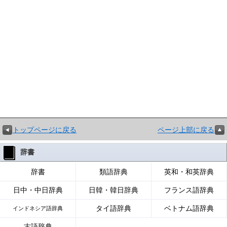
トップページに戻る
ページ上部に戻る
辞書
辞書
類語辞典
英和・和英辞典
日中・中日辞典
日韓・韓日辞典
フランス語辞典
タイ語辞典
ベトナム語辞典
インドネシア語辞典
古語辞典