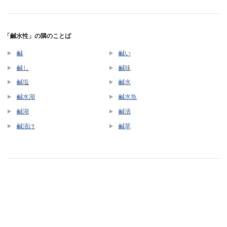
「鹹水性」の隣のことば
鹹
鹹い
鹹し
鹹味
鹹塩
鹹水
鹹水湖
鹹水魚
鹹湖
鹹漬
鹹漬け
鹹草