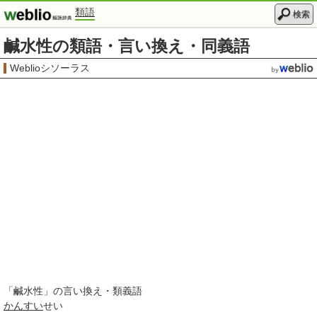
類語
検索
鹹水性の類語・言い換え・同義語
Weblioシソーラス
「
鹹水性
」の言い換え・類義語
かんすい
せい