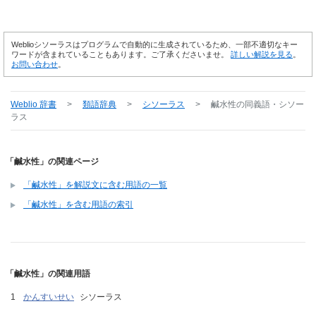
Weblioシソーラスはプログラムで自動的に生成されているため、一部不適切なキー
ワードが含まれていることもあります。ご了承くださいませ。
詳しい解説を見る
。
お問い合わせ
。
Weblio 辞書
>
類語辞典
>
シソーラス
>
鹹水性
の同義語・シソー
ラス
「鹹水性」の関連ページ
「鹹水性」を解説文に含む用語の一覧
「鹹水性」を含む用語の索引
「鹹水性」の関連用語
かんすいせい
シソーラス