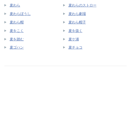
麦わら
麦わらのストロー
麦わらぼうし
麦わら劇場
麦わら帽
麦わら帽子
麦をこく
麦を扱く
麦を踏む
麦ケ浦
麦ゴハン
麦チョコ