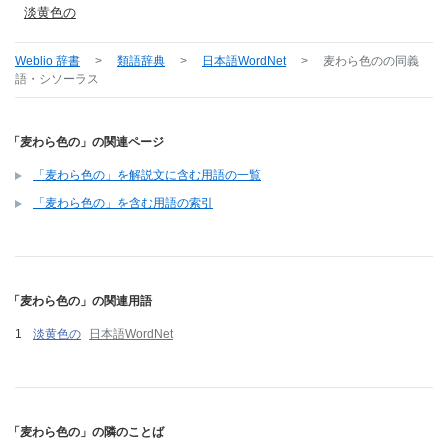
淡黄色の
Weblio 辞書
>
類語辞典
>
日本語WordNet
>
麦わら色の
の同義
語・シソーラス
「麦わら色の」の関連ページ
「麦わら色の」を解説文に含む用語の一覧
「麦わら色の」を含む用語の索引
「麦わら色の」の関連用語
淡黄色の
日本語WordNet
「麦わら色の」の隣のことば