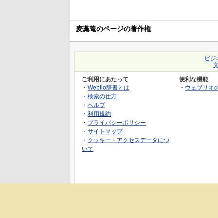
麦藁篭のページの著作権
ビジ
ご利用にあたって
便利な機能
・
Weblio辞書とは
・
ウェブリオ
・
検索の仕方
・
ヘルプ
・
利用規約
・
プライバシーポリシー
・
サイトマップ
・
クッキー・アクセスデータにつ
いて