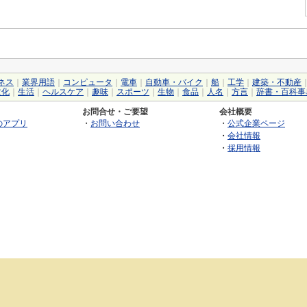
ネス
｜
業界用語
｜
コンピュータ
｜
電車
｜
自動車・バイク
｜
船
｜
工学
｜
建築・不動産
文化
｜
生活
｜
ヘルスケア
｜
趣味
｜
スポーツ
｜
生物
｜
食品
｜
人名
｜
方言
｜
辞書・百科事
お問合せ・ご要望
会社概要
のアプリ
・
お問い合わせ
・
公式企業ページ
・
会社情報
・
採用情報
©2026 GRAS Group, Inc.
RSS