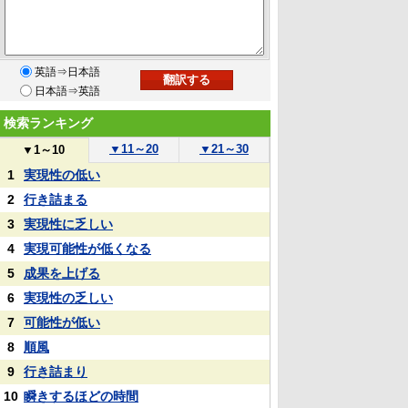
英語⇒日本語
日本語⇒英語
検索ランキング
▼
11～20
▼
21～30
▼
1～10
1
実現性の低い
2
行き詰まる
3
実現性に乏しい
4
実現可能性が低くなる
5
成果を上げる
6
実現性の乏しい
7
可能性が低い
8
順風
9
行き詰まり
10
瞬きするほどの時間