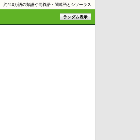
約410万語の類語や同義語・関連語とシソーラス