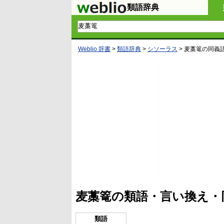
類語辞典
Weblio 辞書
>
類語辞典
>
シソーラス
>
麦藁篭
の同義
麦藁篭の類語・言い換え・
類語