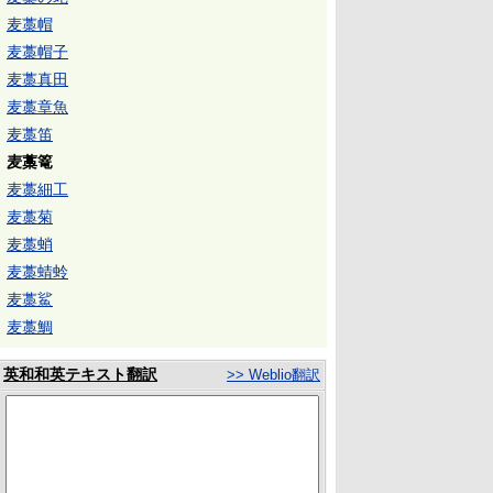
麦藁帽
麦藁帽子
麦藁真田
麦藁章魚
麦藁笛
麦藁篭
麦藁細工
麦藁菊
麦藁蛸
麦藁蜻蛉
麦藁鯊
麦藁鯛
英和和英テキスト翻訳
>> Weblio翻訳