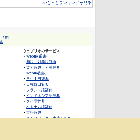
>>もっとランキングを見る
｜
学問
典
ウェブリオのサービス
・
Weblio 辞書
・
類語・対義語辞典
・
英和辞典・和英辞典
・
Weblio翻訳
・
日中中日辞典
・
日韓韓日辞典
・
フランス語辞典
・
インドネシア語辞典
・
タイ語辞典
・
ベトナム語辞典
・
古語辞典
・
キャリジェネ～生成AIスクー
ル・AIスキルでキャリアアップ～