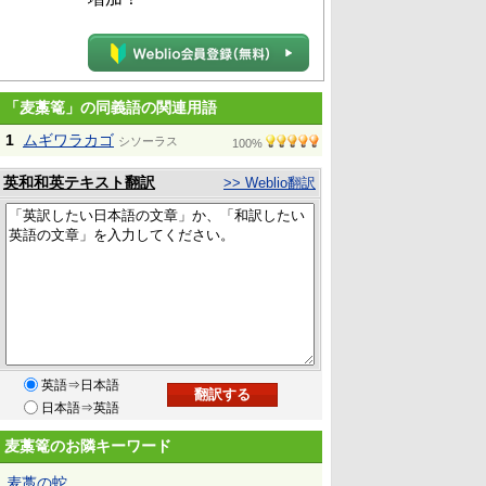
「麦藁篭」の同義語の関連用語
1
ムギワラカゴ
シソーラス
100%
英和和英テキスト翻訳
>> Weblio翻訳
英語⇒日本語
日本語⇒英語
麦藁篭のお隣キーワード
麦藁の蛇