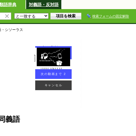
類語辞典
対義語・反対語
検索フォームの固定解除
語・シソーラス
次の動画まで 2
キャンセル
同義語