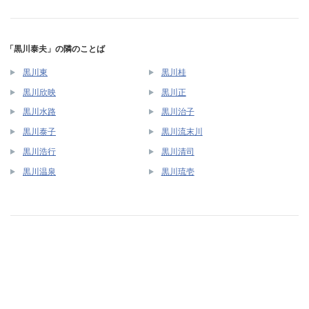
「黒川泰夫」の隣のことば
黒川東
黒川桂
黒川欣映
黒川正
黒川水路
黒川治子
黒川泰子
黒川流末川
黒川浩行
黒川清司
黒川温泉
黒川琉壱