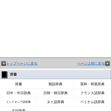
トップページに戻る
ページ上部に戻る
辞書
辞書
類語辞典
英和・和英辞典
日中・中日辞典
日韓・韓日辞典
フランス語辞典
タイ語辞典
ベトナム語辞典
インドネシア語辞典
古語辞典