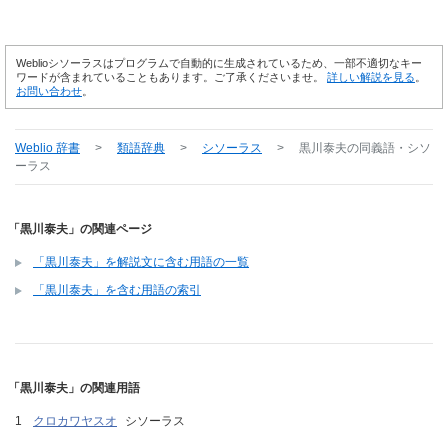
Weblioシソーラスはプログラムで自動的に生成されているため、一部不適切なキー
ワードが含まれていることもあります。ご了承くださいませ。
詳しい解説を見る
。
お問い合わせ
。
Weblio 辞書
>
類語辞典
>
シソーラス
>
黒川泰夫
の同義語・シソ
ーラス
「黒川泰夫」の関連ページ
「黒川泰夫」を解説文に含む用語の一覧
「黒川泰夫」を含む用語の索引
「黒川泰夫」の関連用語
クロカワヤスオ
シソーラス