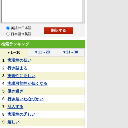
英語⇒日本語
日本語⇒英語
検索ランキング
▼
11～20
▼
21～30
▼
1～10
1
実現性の低い
2
行き詰まる
3
実現性に乏しい
4
実現可能性が低くなる
5
働き過ぎ
6
行き届いた心づかい
7
乱入する
8
実現性の乏しい
9
嬉しい