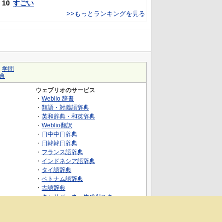
10
すごい
>>もっとランキングを見る
｜
学問
典
ウェブリオのサービス
・
Weblio 辞書
・
類語・対義語辞典
・
英和辞典・和英辞典
・
Weblio翻訳
・
日中中日辞典
・
日韓韓日辞典
・
フランス語辞典
・
インドネシア語辞典
・
タイ語辞典
・
ベトナム語辞典
・
古語辞典
・
キャリジェネ～生成AIスクー
ル・AIスキルでキャリアアップ～