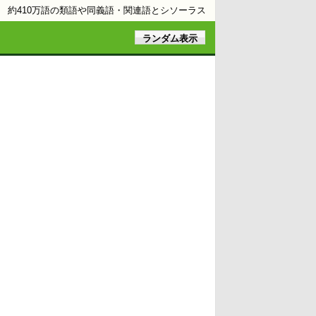
約410万語の類語や同義語・関連語とシソーラス