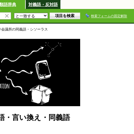
類語辞典
対義語・反対語
検索フォームの固定解除
年会議所
の同義語・シソーラス
語・言い換え・同義語