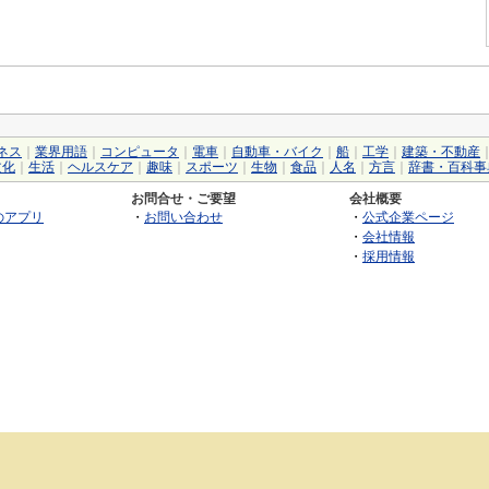
ネス
｜
業界用語
｜
コンピュータ
｜
電車
｜
自動車・バイク
｜
船
｜
工学
｜
建築・不動産
文化
｜
生活
｜
ヘルスケア
｜
趣味
｜
スポーツ
｜
生物
｜
食品
｜
人名
｜
方言
｜
辞書・百科事
お問合せ・ご要望
会社概要
のアプリ
・
お問い合わせ
・
公式企業ページ
・
会社情報
・
採用情報