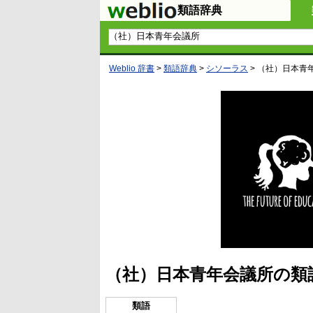
類語辞典
Weblio 辞書
>
類語辞典
>
シソーラス
>
（社）日本青
（社）日本青年会議所の類
類語