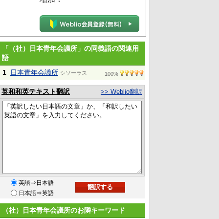
「（社）日本青年会議所」の同義語の関連用
語
1
日本青年会議所
シソーラス
100%
英和和英テキスト翻訳
>> Weblio翻訳
英語⇒日本語
日本語⇒英語
（社）日本青年会議所のお隣キーワード