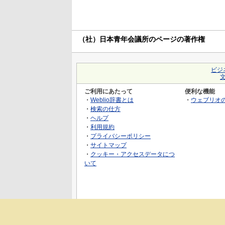
（社）日本青年会議所のページの著作権
ビジ
ご利用にあたって
便利な機能
・
Weblio辞書とは
・
ウェブリオ
・
検索の仕方
・
ヘルプ
・
利用規約
・
プライバシーポリシー
・
サイトマップ
・
クッキー・アクセスデータにつ
いて