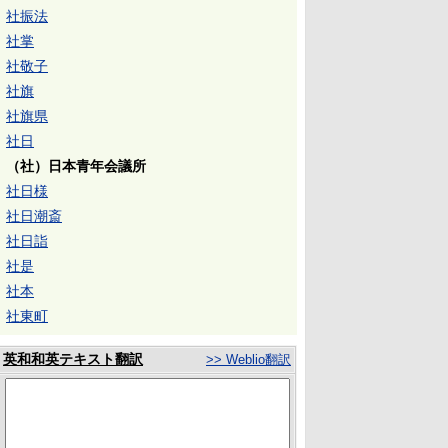
社振法
社掌
社敬子
社旗
社旗県
社日
（社）日本青年会議所
社日様
社日潮斎
社日詣
社是
社本
社東町
英和和英テキスト翻訳
>> Weblio翻訳