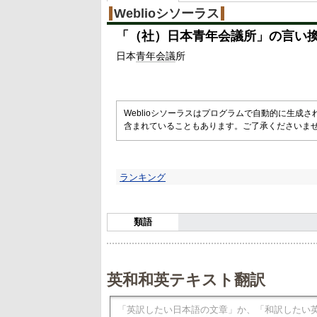
Weblioシソーラス
「
（社）日本青年会議所
」の言い
日本
青年
会議
所
Weblioシソーラスはプログラムで自動的に生成
含まれていることもあります。ご了承くださいま
ランキング
類語
英和和英テキスト翻訳