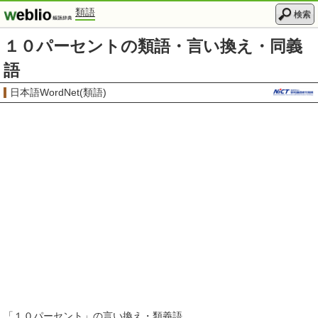
類語
検索
１０パーセントの類語・言い換え・同義
語
日本語WordNet(類語)
「
１０パーセント
」の言い換え・類義語