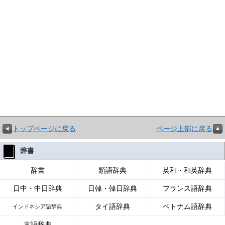
トップページに戻る
ページ上部に戻る
辞書
辞書
類語辞典
英和・和英辞典
日中・中日辞典
日韓・韓日辞典
フランス語辞典
タイ語辞典
ベトナム語辞典
インドネシア語辞典
古語辞典