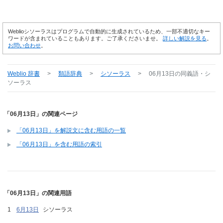
Weblioシソーラスはプログラムで自動的に生成されているため、一部不適切なキー
ワードが含まれていることもあります。ご了承くださいませ。
詳しい解説を見る
。
お問い合わせ
。
Weblio 辞書
>
類語辞典
>
シソーラス
>
06月13日
の同義語・シ
ソーラス
「06月13日」の関連ページ
「06月13日」を解説文に含む用語の一覧
「06月13日」を含む用語の索引
「06月13日」の関連用語
6月13日
シソーラス