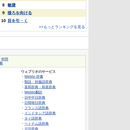
8
敏捷
9
後ろを向ける
10
目を引・く
>>もっとランキングを見る
｜
学問
典
ウェブリオのサービス
・
Weblio 辞書
・
類語・対義語辞典
・
英和辞典・和英辞典
・
Weblio翻訳
・
日中中日辞典
・
日韓韓日辞典
・
フランス語辞典
・
インドネシア語辞典
・
タイ語辞典
・
ベトナム語辞典
・
古語辞典