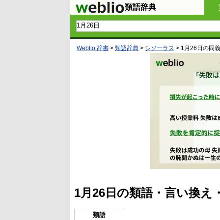
類語辞典
Weblio 辞書
>
類語辞典
>
シソーラス
>
1月26日
の同
1月26日の類語・言い換え
類語