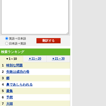
英語⇒日本語
日本語⇒英語
検索ランキング
▼
11～20
▼
21～30
▼
1～10
1
特別な問題
2
失敗は成功の母
3
郷
4
鼻であしらわれる
5
凝集
6
予想
7
大頭