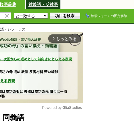
類語辞典
対義語・反対語
検索フォームの固定解除
義語・シソーラス
もっとみる
arrow_forward_ios
Powered by 
GliaStudios
・同義語
M
u