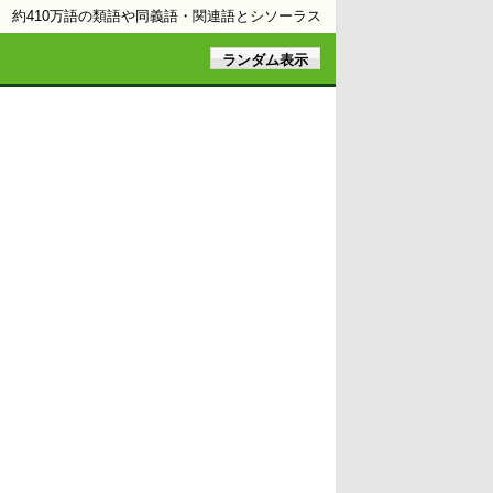
約410万語の類語や同義語・関連語とシソーラス