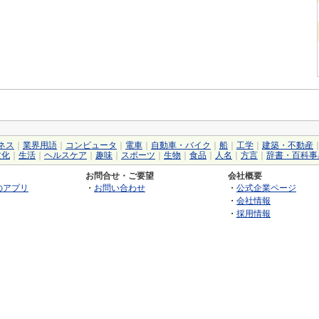
ネス
｜
業界用語
｜
コンピュータ
｜
電車
｜
自動車・バイク
｜
船
｜
工学
｜
建築・不動産
文化
｜
生活
｜
ヘルスケア
｜
趣味
｜
スポーツ
｜
生物
｜
食品
｜
人名
｜
方言
｜
辞書・百科事
お問合せ・ご要望
会社概要
のアプリ
・
お問い合わせ
・
公式企業ページ
・
会社情報
・
採用情報