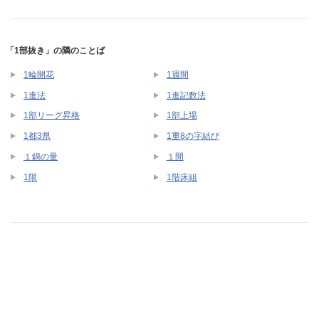
「1部抜き」の隣のことば
1輪開花
1週間
1進法
1進記数法
1部リーグ昇格
1部上場
1都3県
1重8の字結び
１鍋の量
１間
1限
1階床組