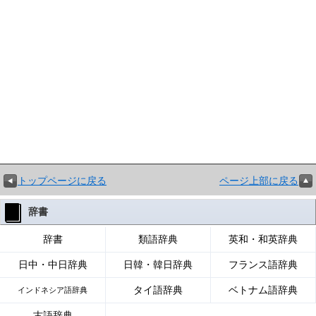
トップページに戻る
ページ上部に戻る
辞書
辞書
類語辞典
英和・和英辞典
日中・中日辞典
日韓・韓日辞典
フランス語辞典
タイ語辞典
ベトナム語辞典
インドネシア語辞典
古語辞典