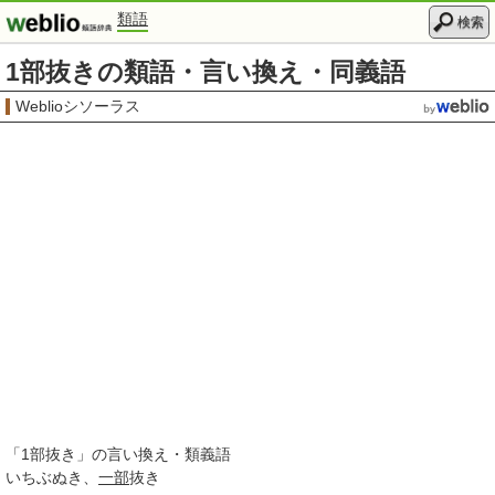
類語
検索
1部抜きの類語・言い換え・同義語
Weblioシソーラス
「
1部抜き
」の言い換え・類義語
いちぶぬき
一部
抜き