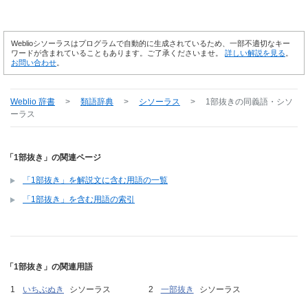
Weblioシソーラスはプログラムで自動的に生成されているため、一部不適切なキー
ワードが含まれていることもあります。ご了承くださいませ。
詳しい解説を見る
。
お問い合わせ
。
Weblio 辞書
>
類語辞典
>
シソーラス
>
1部抜き
の同義語・シソ
ーラス
「1部抜き」の関連ページ
「1部抜き」を解説文に含む用語の一覧
「1部抜き」を含む用語の索引
「1部抜き」の関連用語
いちぶぬき
シソーラス
一部抜き
シソーラス