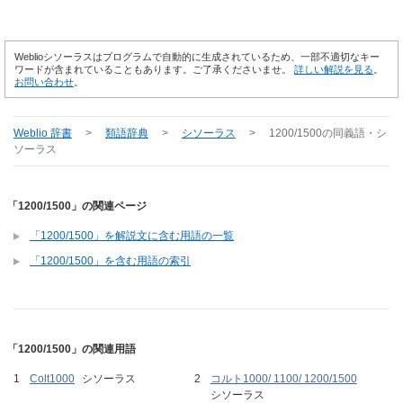
Weblioシソーラスはプログラムで自動的に生成されているため、一部不適切なキー
ワードが含まれていることもあります。ご了承くださいませ。
詳しい解説を見る
。
お問い合わせ
。
Weblio 辞書
>
類語辞典
>
シソーラス
>
1200/1500
の同義語・シ
ソーラス
「1200/1500」の関連ページ
「1200/1500」を解説文に含む用語の一覧
「1200/1500」を含む用語の索引
「1200/1500」の関連用語
Colt1000
シソーラス
コルト1000/ 1100/ 1200/1500
シソーラス