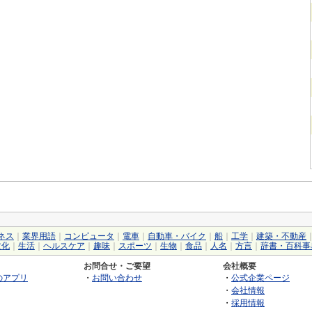
ネス
｜
業界用語
｜
コンピュータ
｜
電車
｜
自動車・バイク
｜
船
｜
工学
｜
建築・不動産
文化
｜
生活
｜
ヘルスケア
｜
趣味
｜
スポーツ
｜
生物
｜
食品
｜
人名
｜
方言
｜
辞書・百科事
お問合せ・ご要望
会社概要
のアプリ
・
お問い合わせ
・
公式企業ページ
・
会社情報
・
採用情報