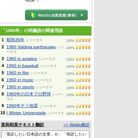
「1960年」の同義語の関連用語
1
昭和35年
シソーラス
100%
2
1960 Valdivia earthquake
シソ
100%
ーラス
3
1960 in aviation
シソーラス
100%
4
1960 in baseball
シソーラス
100%
5
1960 in film
シソーラス
100%
6
1960 in music
シソーラス
100%
7
1960 in sports
シソーラス
100%
8
1960年の日本プロ野球
シソー
100%
ラス
9
1960年チリ地震
シソーラス
100%
10
I Winter Universiade
シソーラス
100%
英和和英テキスト翻訳
>> Weblio翻訳