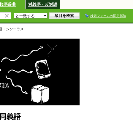
類語辞典
対義語・反対語
検索フォームの固定解除
語・シソーラス
・同義語