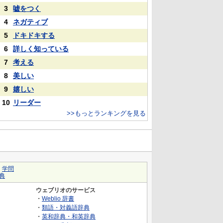
3
嘘をつく
4
ネガティブ
5
ドキドキする
6
詳しく知っている
7
考える
8
美しい
9
嬉しい
10
リーダー
>>もっとランキングを見る
｜
学問
典
ウェブリオのサービス
・
Weblio 辞書
・
類語・対義語辞典
・
英和辞典・和英辞典