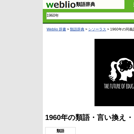
類語辞典
Weblio 辞書
>
類語辞典
>
シソーラス
>
1960年
の同義
1960年の類語・言い換え
類語