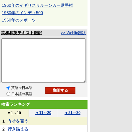
1960年のイギリスサルーンカー選手権
1960年のインディ500
1960年のスポーツ
英和和英テキスト翻訳
>> Weblio翻訳
英語⇒日本語
日本語⇒英語
検索ランキング
▼
11～20
▼
21～30
▼
1～10
1
うそを言う
2
行き詰まる