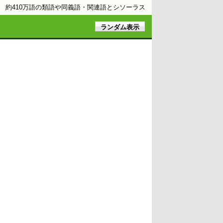
約410万語の類語や同義語・関連語とシソーラス