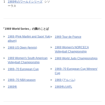
1969年のワールドシリーズ
シソ
ーラス
「1969 World Series」の隣のことば
1969 (Pink Martini and Saori Yuki
1969 Tour de France
album)
1969 Women's NORCECA
1969 US Open (tennis)
Volleyball Championship
1969 Women's South American
1969 World Judo Championships
Volleyball Championship
1969–70 European Cup Winners'
1969–70 European Cup
Cup
1969–70 NBA season
1969 (アルバム)
1969年
1969年のAFL