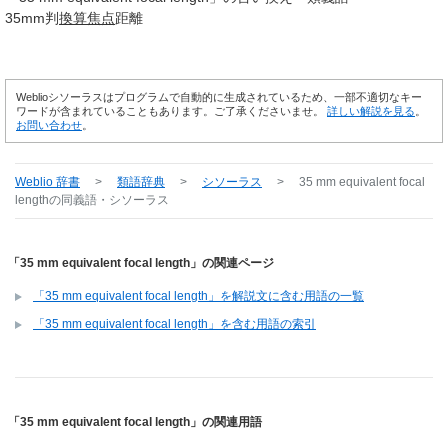
35mm判
換算
焦点
距離
Weblioシソーラスはプログラムで自動的に生成されているため、一部不適切なキー
ワードが含まれていることもあります。ご了承くださいませ。
詳しい解説を見る
。
お問い合わせ
。
Weblio 辞書
>
類語辞典
>
シソーラス
>
35 mm equivalent focal
length
の同義語・シソーラス
「35 mm equivalent focal length」の関連ページ
「35 mm equivalent focal length」を解説文に含む用語の一覧
「35 mm equivalent focal length」を含む用語の索引
「35 mm equivalent focal length」の関連用語