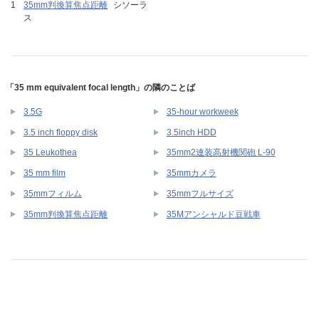
35mm判換算焦点距離
シソーラ
ス
「35 mm equivalent focal length」の隣のことば
3.5G
35-hour workweek
3.5 inch floppy disk
3.5inch HDD
35 Leukothea
35mm2連装高射機関砲 L-90
35 mm film
35mmカメラ
35mmフィルム
35mmフルサイズ
35mm判換算焦点距離
35Mアンシャルド豆戦車