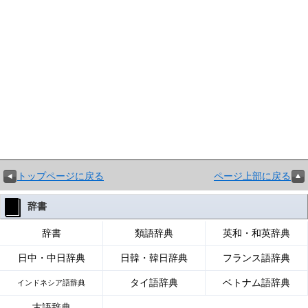
トップページに戻る
ページ上部に戻る
辞書
辞書
類語辞典
英和・和英辞典
日中・中日辞典
日韓・韓日辞典
フランス語辞典
タイ語辞典
ベトナム語辞典
インドネシア語辞典
古語辞典