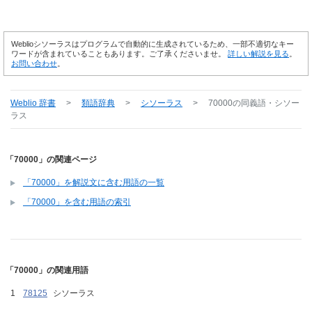
Weblioシソーラスはプログラムで自動的に生成されているため、一部不適切なキー
ワードが含まれていることもあります。ご了承くださいませ。
詳しい解説を見る
。
お問い合わせ
。
Weblio 辞書
>
類語辞典
>
シソーラス
>
70000
の同義語・シソー
ラス
「70000」の関連ページ
「70000」を解説文に含む用語の一覧
「70000」を含む用語の索引
「70000」の関連用語
78125
シソーラス