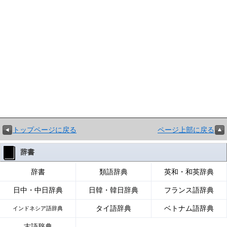
トップページに戻る
ページ上部に戻る
辞書
辞書
類語辞典
英和・和英辞典
日中・中日辞典
日韓・韓日辞典
フランス語辞典
タイ語辞典
ベトナム語辞典
インドネシア語辞典
古語辞典