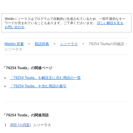
Weblioシソーラスはプログラムで自動的に生成されているため、一部不適切なキー
ワードが含まれていることもあります。ご了承くださいませ。
詳しい解説を見る
。
お問い合わせ
。
Weblio 辞書
>
類語辞典
>
シソーラス
>
79254 Tsuda
の同義語・
シソーラス
「79254 Tsuda」の関連ページ
「79254 Tsuda」を解説文に含む用語の一覧
「79254 Tsuda」を含む用語の索引
「79254 Tsuda」の関連用語
津田 (小惑星)
シソーラス