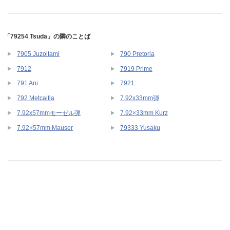
「79254 Tsuda」の隣のことば
7905 Juzoitami
790 Pretoria
7912
7919 Prime
791 Ani
7921
792 Metcalfia
7.92x33mm弾
7.92x57mmモーゼル弾
7.92×33mm Kurz
7.92×57mm Mauser
79333 Yusaku