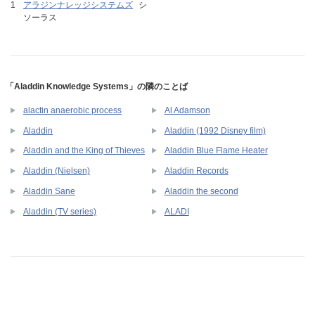
アラジンナレッジシステムズ
シ
ソーラス
「Aladdin Knowledge Systems」の隣のことば
alactin anaerobic process
Al Adamson
Aladdin
Aladdin (1992 Disney film)
Aladdin and the King of Thieves
Aladdin Blue Flame Heater
Aladdin (Nielsen)
Aladdin Records
Aladdin Sane
Aladdin the second
Aladdin (TV series)
ALADI