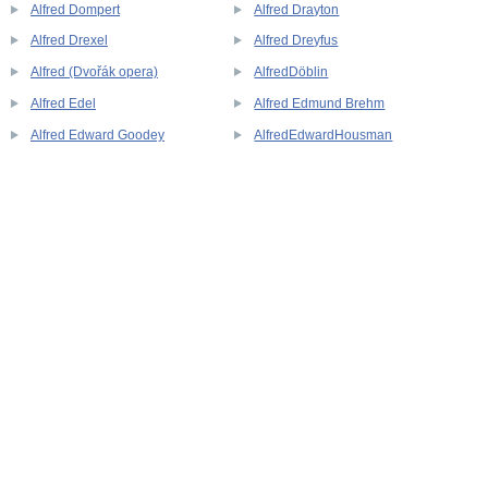
Alfred Dompert
Alfred Drayton
Alfred Drexel
Alfred Dreyfus
Alfred (Dvořák opera)
AlfredDöblin
Alfred Edel
Alfred Edmund Brehm
Alfred Edward Goodey
AlfredEdwardHousman