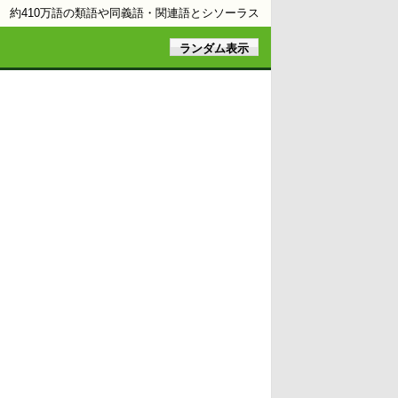
約410万語の類語や同義語・関連語とシソーラス