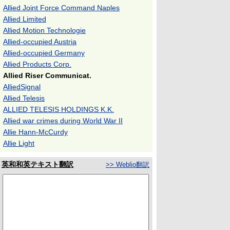
Allied Joint Force Command Naples
Allied Limited
Allied Motion Technologie
Allied-occupied Austria
Allied-occupied Germany
Allied Products Corp.
Allied Riser Communicat.
AlliedSignal
Allied Telesis
ALLIED TELESIS HOLDINGS K.K.
Allied war crimes during World War II
Allie Hann-McCurdy
Allie Light
英和和英テキスト翻訳
>> Weblio翻訳