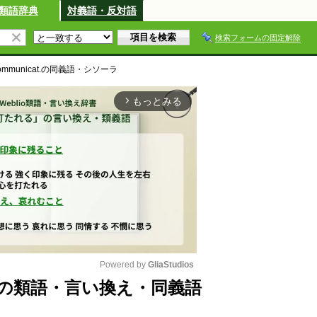
類語辞典
対義語・反対語
検索フォームの固定解除
Communicat.
の同義語・シソーラ
もっとみる
arrow_forward_ios
Powered by 
GliaStudios
nicat.の類語・言い換え・同義語
M