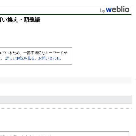
u
t
言い換え・類義語
e
されているため、一部不適切なキーワードが
せ。
詳しい解説を見る
。
お問い合わせ
。