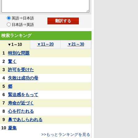
英語⇒日本語
日本語⇒英語
検索ランキング
▼
11～20
▼
21～30
▼
1～10
1
特別な問題
2
驚く
3
許可を受けた
4
失敗は成功の母
5
郷
6
緊迫感をもって
7
寿命が近づく
8
心を打たれる
9
鼻であしらわれる
10
凝集
>>もっとランキングを見る