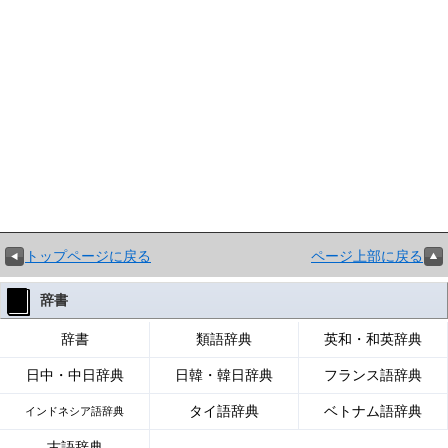
トップページに戻る
ページ上部に戻る
辞書
辞書
類語辞典
英和・和英辞典
日中・中日辞典
日韓・韓日辞典
フランス語辞典
タイ語辞典
ベトナム語辞典
インドネシア語辞典
古語辞典