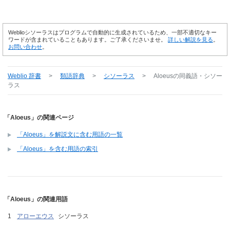
Weblioシソーラスはプログラムで自動的に生成されているため、一部不適切なキー
ワードが含まれていることもあります。ご了承くださいませ。
詳しい解説を見る
。
お問い合わせ
。
Weblio 辞書
>
類語辞典
>
シソーラス
>
Aloeus
の同義語・シソー
ラス
「Aloeus」の関連ページ
「Aloeus」を解説文に含む用語の一覧
「Aloeus」を含む用語の索引
「Aloeus」の関連用語
アローエウス
シソーラス