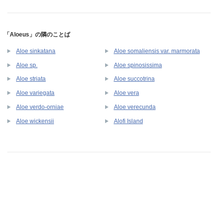
「Aloeus」の隣のことば
Aloe sinkatana
Aloe somaliensis var. marmorata
Aloe sp.
Aloe spinosissima
Aloe striata
Aloe succotrina
Aloe variegata
Aloe vera
Aloe verdo-orniae
Aloe verecunda
Aloe wickensii
Alofi Island