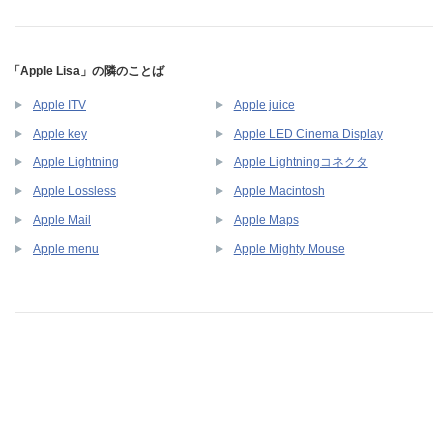
「Apple Lisa」の隣のことば
Apple ITV
Apple juice
Apple key
Apple LED Cinema Display
Apple Lightning
Apple Lightningコネクタ
Apple Lossless
Apple Macintosh
Apple Mail
Apple Maps
Apple menu
Apple Mighty Mouse