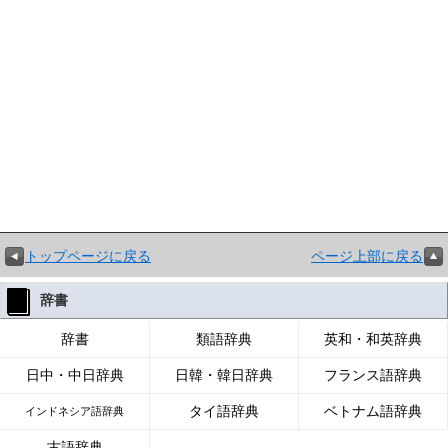
トップページに戻る
ページ上部に戻る
辞書
辞書
類語辞典
英和・和英辞典
日中・中日辞典
日韓・韓日辞典
フランス語辞典
タイ語辞典
ベトナム語辞典
インドネシア語辞典
古語辞典