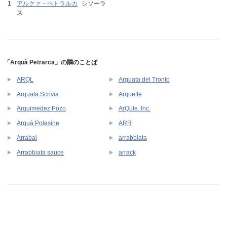
アルクァ・ペトラルカ
シソーラ
ス
「Arquà Petrarca」の隣のことば
ARQL
Arquata del Tronto
Arquata Scrivia
Arquette
Arquimedez Pozo
ArQule, Inc.
Arquà Polesine
ARR
Arrabal
arrabbiata
Arrabbiata sauce
arrack