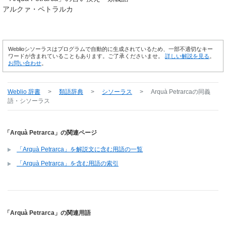
アルクァ・ペトラルカ
Weblioシソーラスはプログラムで自動的に生成されているため、一部不適切なキー
ワードが含まれていることもあります。ご了承くださいませ。
詳しい解説を見る
。
お問い合わせ
。
Weblio 辞書
>
類語辞典
>
シソーラス
>
Arquà Petrarca
の同義
語・シソーラス
「Arquà Petrarca」の関連ページ
「Arquà Petrarca」を解説文に含む用語の一覧
「Arquà Petrarca」を含む用語の索引
「Arquà Petrarca」の関連用語