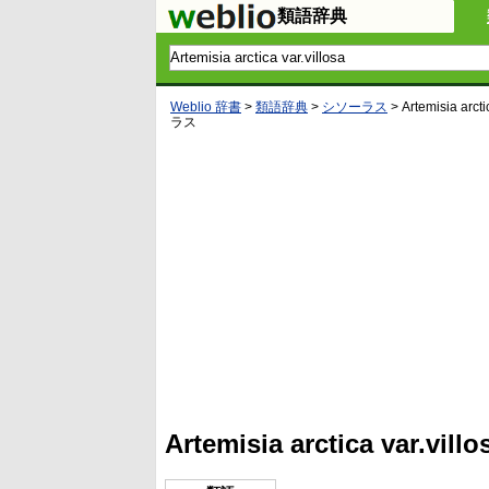
類語辞典
Weblio 辞書
>
類語辞典
>
シソーラス
>
Artemisia arcti
ラス
L
/
U
o
n
a
m
d
u
e
t
d
e
:
4
Artemisia arctica va
5
.
3