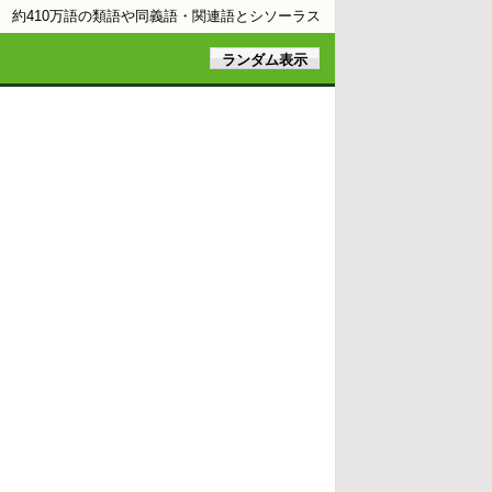
約410万語の類語や同義語・関連語とシソーラス