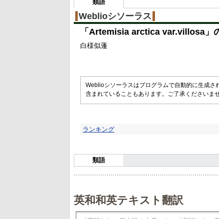
3
類語
%
Weblioシソーラス
「
Artemisia arctica var.villosa
」
白様似蓬
Weblioシソーラスはプログラムで自動的に生成
含まれていることもあります。ご了承くださいま
ランキング
類語
英和和英テキスト翻訳