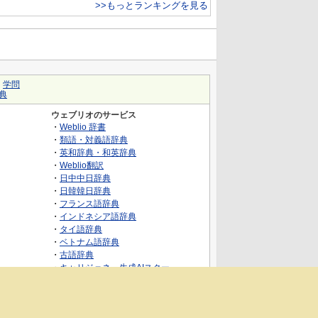
>>もっとランキングを見る
｜
学問
典
ウェブリオのサービス
・
Weblio 辞書
・
類語・対義語辞典
・
英和辞典・和英辞典
・
Weblio翻訳
・
日中中日辞典
・
日韓韓日辞典
・
フランス語辞典
・
インドネシア語辞典
・
タイ語辞典
・
ベトナム語辞典
・
古語辞典
・
キャリジェネ～生成AIスクー
ル・AIスキルでキャリアアップ～