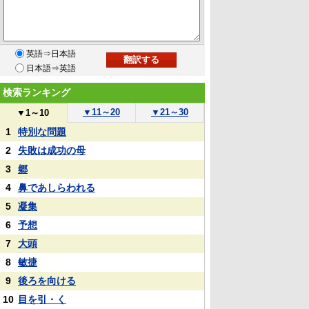
英語⇒日本語
日本語⇒英語
検索ランキング
▼
11～20
▼
21～30
▼
1～10
1
特別な問題
2
失敗は成功の母
3
郷
4
鼻であしらわれる
5
凝集
6
予想
7
大頭
8
敏捷
9
後ろを向ける
10
目を引・く