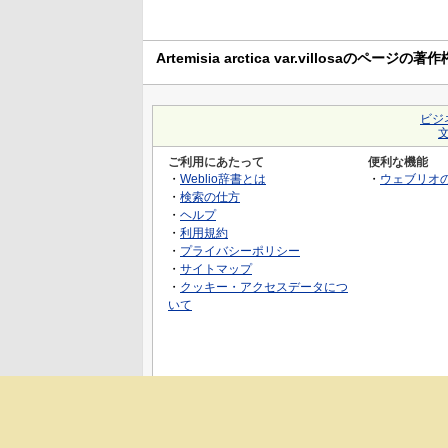
Artemisia arctica var.villosaのページの著作
ビジ
ご利用にあたって
便利な機能
・
Weblio辞書とは
・
ウェブリオ
・
検索の仕方
・
ヘルプ
・
利用規約
・
プライバシーポリシー
・
サイトマップ
・
クッキー・アクセスデータにつ
いて