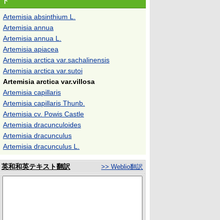
ド
Artemisia absinthium L.
Artemisia annua
Artemisia annua L.
Artemisia apiacea
Artemisia arctica var.sachalinensis
Artemisia arctica var.sutoi
Artemisia arctica var.villosa
Artemisia capillaris
Artemisia capillaris Thunb.
Artemisia cv. Powis Castle
Artemisia dracunculoides
Artemisia dracunculus
Artemisia dracunculus L.
英和和英テキスト翻訳
>> Weblio翻訳