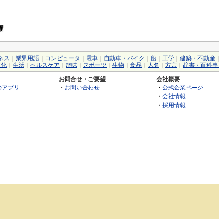
権
ネス
｜
業界用語
｜
コンピュータ
｜
電車
｜
自動車・バイク
｜
船
｜
工学
｜
建築・不動産
文化
｜
生活
｜
ヘルスケア
｜
趣味
｜
スポーツ
｜
生物
｜
食品
｜
人名
｜
方言
｜
辞書・百科事
お問合せ・ご要望
会社概要
のアプリ
・
お問い合わせ
・
公式企業ページ
・
会社情報
・
採用情報
©2026 GRAS Group, Inc.
RSS