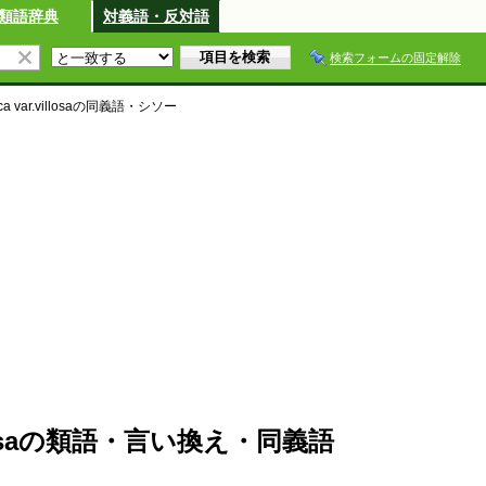
類語辞典
対義語・反対語
検索フォームの固定解除
ca var.villosa
の同義語・シソー
r.villosaの類語・言い換え・同義語