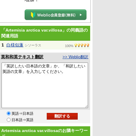
「Artemisia arctica var.villosa」の同義語の
関連用語
1
白様似蓬
シソーラス
100%
英和和英テキスト翻訳
>> Weblio翻訳
英語⇒日本語
日本語⇒英語
Artemisia arctica var.villosaのお隣キーワー