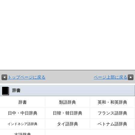
トップページに戻る
ページ上部に戻る
辞書
辞書
類語辞典
英和・和英辞典
日中・中日辞典
日韓・韓日辞典
フランス語辞典
タイ語辞典
ベトナム語辞典
インドネシア語辞典
古語辞典