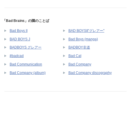
「Bad Brains」の隣のことば
Bad Boys II
BAD BOYSII"グレアー"
BAD BOYS J
Bad Boys (manga)
BADBOYS グレアー
BADBOY非道
#badcad
Bad Cat
Bad Communication
Bad Company
Bad Company (album)
Bad Company discography