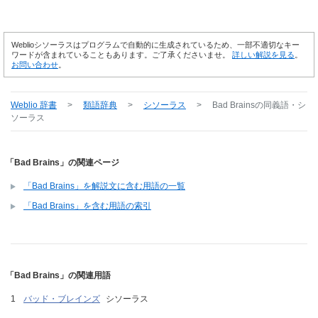
Weblioシソーラスはプログラムで自動的に生成されているため、一部不適切なキー
ワードが含まれていることもあります。ご了承くださいませ。
詳しい解説を見る
。
お問い合わせ
。
Weblio 辞書
>
類語辞典
>
シソーラス
>
Bad Brains
の同義語・シ
ソーラス
「Bad Brains」の関連ページ
「Bad Brains」を解説文に含む用語の一覧
「Bad Brains」を含む用語の索引
「Bad Brains」の関連用語
バッド・ブレインズ
シソーラス