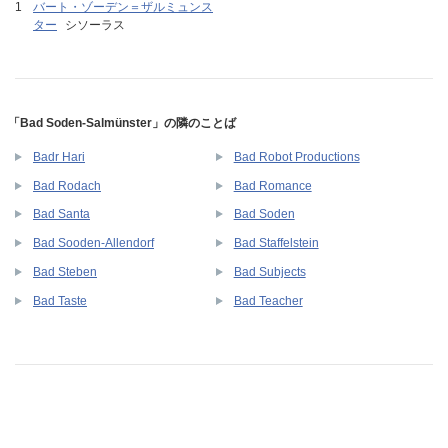
バート・ゾーデン＝ザルミュンス
ター
シソーラス
「Bad Soden-Salmünster」の隣のことば
Badr Hari
Bad Robot Productions
Bad Rodach
Bad Romance
Bad Santa
Bad Soden
Bad Sooden-Allendorf
Bad Staffelstein
Bad Steben
Bad Subjects
Bad Taste
Bad Teacher