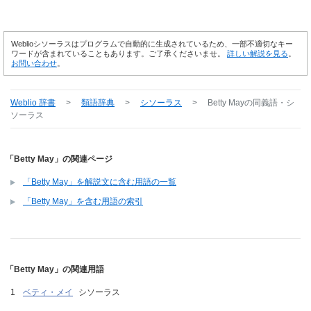
Weblioシソーラスはプログラムで自動的に生成されているため、一部不適切なキー
ワードが含まれていることもあります。ご了承くださいませ。
詳しい解説を見る
。
お問い合わせ
。
Weblio 辞書
>
類語辞典
>
シソーラス
>
Betty May
の同義語・シ
ソーラス
「Betty May」の関連ページ
「Betty May」を解説文に含む用語の一覧
「Betty May」を含む用語の索引
「Betty May」の関連用語
ベティ・メイ
シソーラス