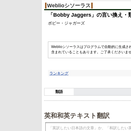
%
Weblioシソーラス
「
Bobby Jaggers
」の言い換え・
ボビー・ジャガーズ
Weblioシソーラスはプログラムで自動的に生成
含まれていることもあります。ご了承くださいま
ランキング
類語
英和和英テキスト翻訳