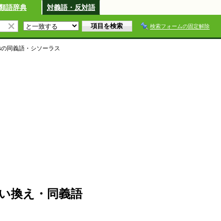
類語辞典
対義語・反対語
検索フォームの固定解除
s
の同義語・シソーラス
・言い換え・同義語