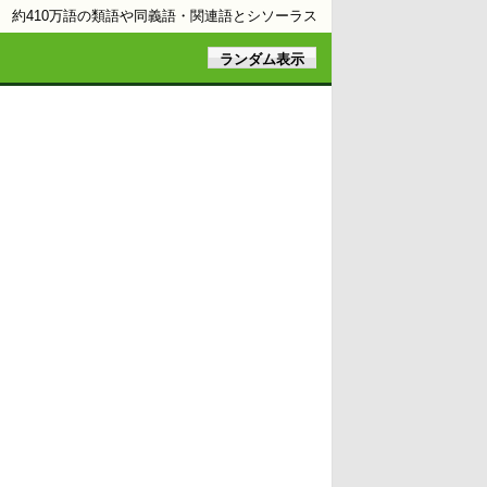
約410万語の類語や同義語・関連語とシソーラス