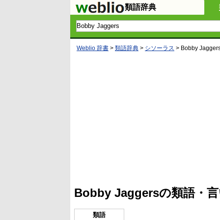
類語辞典
Weblio 辞書
>
類語辞典
>
シソーラス
>
Bobby Jagger
L
/
U
o
n
a
m
d
u
e
t
d
e
:
4
Bobby Jaggersの類語
5
.
3
3
類語