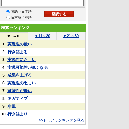
英語⇒日本語
日本語⇒英語
検索ランキング
▼
11～20
▼
21～30
▼
1～10
1
実現性の低い
2
行き詰まる
3
実現性に乏しい
4
実現可能性が低くなる
5
成果を上げる
6
実現性の乏しい
7
可能性が低い
8
ネガティブ
9
順風
10
行き詰まり
>>もっとランキングを見る