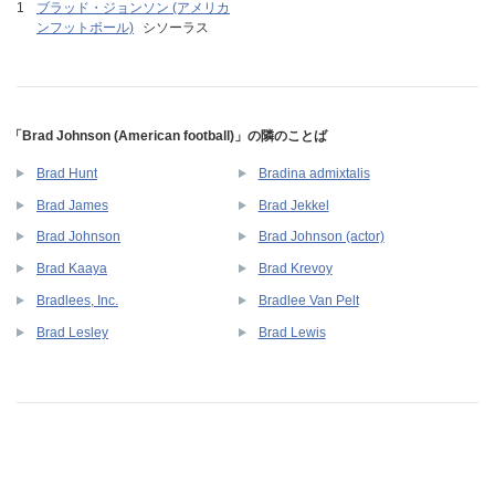
ブラッド・ジョンソン (アメリカ
ンフットボール)
シソーラス
「Brad Johnson (American football)」の隣のことば
Brad Hunt
Bradina admixtalis
Brad James
Brad Jekkel
Brad Johnson
Brad Johnson (actor)
Brad Kaaya
Brad Krevoy
Bradlees, Inc.
Bradlee Van Pelt
Brad Lesley
Brad Lewis