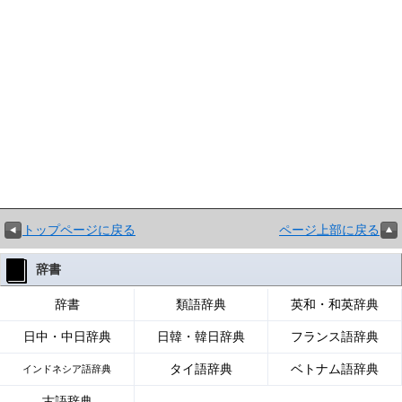
トップページに戻る
ページ上部に戻る
辞書
辞書
類語辞典
英和・和英辞典
日中・中日辞典
日韓・韓日辞典
フランス語辞典
タイ語辞典
ベトナム語辞典
インドネシア語辞典
古語辞典