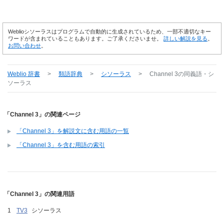
Weblioシソーラスはプログラムで自動的に生成されているため、一部不適切なキー
ワードが含まれていることもあります。ご了承くださいませ。
詳しい解説を見る
。
お問い合わせ
。
Weblio 辞書
>
類語辞典
>
シソーラス
>
Channel 3
の同義語・シ
ソーラス
「Channel 3」の関連ページ
「Channel 3」を解説文に含む用語の一覧
「Channel 3」を含む用語の索引
「Channel 3」の関連用語
TV3
シソーラス