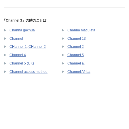
「Channel 3」の隣のことば
Channa gachua
Channa maculata
Channel
Channel 13
CHannel-1, CHannel-2
Channel 2
Channel 4
Channel 5
Channel 5 (UK)
Channel a.
Channel access method
Channel Africa