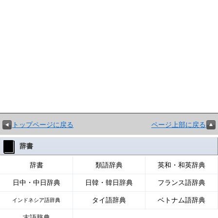
トップページに戻る
ページ上部に戻る
辞書
辞書
類語辞典
英和・和英辞典
日中・中日辞典
日韓・韓日辞典
フランス語辞典
タイ語辞典
ベトナム語辞典
インドネシア語辞典
古語辞典