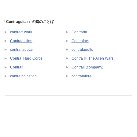
「Contraguitar」の隣のことば
contract work
Contrada
Contradiction
Contrafact
contra fagotte
contrafagotto
Contra: Hard Corps
Contra III: The Alien Wars
Contrail
Contrail (company)
contraindication
contralateral