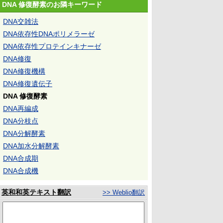
DNA 修復酵素のお隣キーワード
DNA交雑法
DNA依存性DNAポリメラーゼ
DNA依存性プロテインキナーゼ
DNA修復
DNA修復機構
DNA修復遺伝子
DNA 修復酵素
DNA再編成
DNA分枝点
DNA分解酵素
DNA加水分解酵素
DNA合成期
DNA合成機
英和和英テキスト翻訳
>> Weblio翻訳