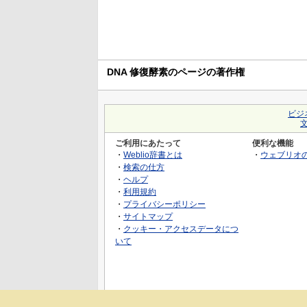
DNA 修復酵素のページの著作権
ビジ
ご利用にあたって
便利な機能
・
Weblio辞書とは
・
ウェブリオ
・
検索の仕方
・
ヘルプ
・
利用規約
・
プライバシーポリシー
・
サイトマップ
・
クッキー・アクセスデータにつ
いて