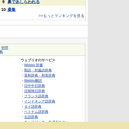
9
鼻であしらわれる
10
凝集
>>もっとランキングを見る
｜
学問
典
ウェブリオのサービス
・
Weblio 辞書
・
類語・対義語辞典
・
英和辞典・和英辞典
・
Weblio翻訳
・
日中中日辞典
・
日韓韓日辞典
・
フランス語辞典
・
インドネシア語辞典
・
タイ語辞典
・
ベトナム語辞典
・
古語辞典
・
キャリジェネ～生成AIスクー
ル・AIスキルでキャリアアップ～