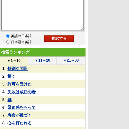
英語⇒日本語
日本語⇒英語
検索ランキング
▼
11～20
▼
21～30
▼
1～10
1
特別な問題
2
驚く
3
許可を受けた
4
失敗は成功の母
5
郷
6
緊迫感をもって
7
寿命が近づく
8
心を打たれる