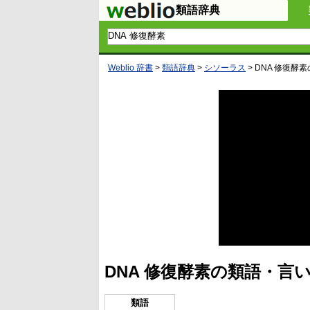
類語辞典
Weblio 辞書
>
類語辞典
>
シソーラス
>
DNA 修復酵素
DNA 修復酵素の類語・言
類語