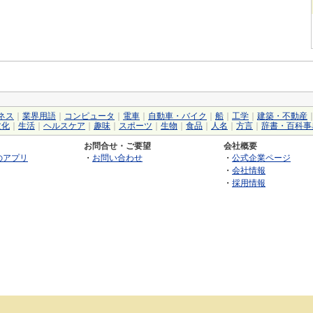
ネス
｜
業界用語
｜
コンピュータ
｜
電車
｜
自動車・バイク
｜
船
｜
工学
｜
建築・不動産
文化
｜
生活
｜
ヘルスケア
｜
趣味
｜
スポーツ
｜
生物
｜
食品
｜
人名
｜
方言
｜
辞書・百科事
お問合せ・ご要望
会社概要
のアプリ
・
お問い合わせ
・
公式企業ページ
・
会社情報
・
採用情報