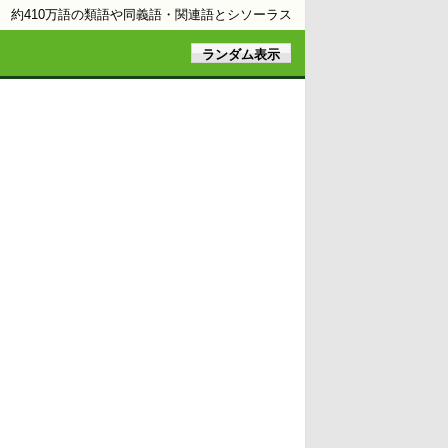
約410万語の類語や同義語・関連語とシソーラス