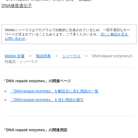
DNA
修復
遺伝子
Weblioシソーラスはプログラムで自動的に生成されているため、一部不適切なキー
ワードが含まれていることもあります。ご了承くださいませ。
詳しい解説を見る
。
お問い合わせ
。
Weblio 辞書
>
類語辞典
>
シソーラス
>
DNA repaoir enzymes
の
同義語・シソーラス
「DNA repaoir enzymes」の関連ページ
「DNA repaoir enzymes」を解説文に含む用語の一覧
「DNA repaoir enzymes」を含む用語の索引
「DNA repaoir enzymes」の関連用語