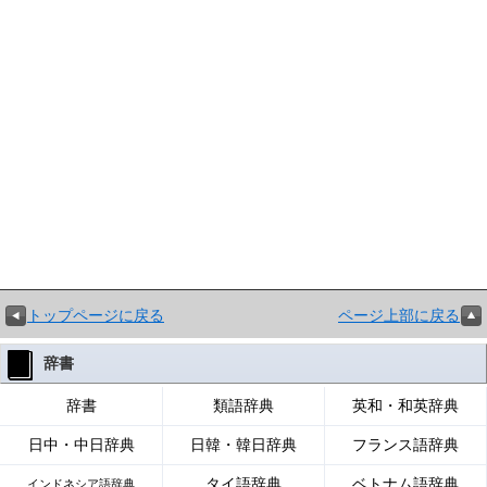
トップページに戻る
ページ上部に戻る
辞書
辞書
類語辞典
英和・和英辞典
日中・中日辞典
日韓・韓日辞典
フランス語辞典
タイ語辞典
ベトナム語辞典
インドネシア語辞典