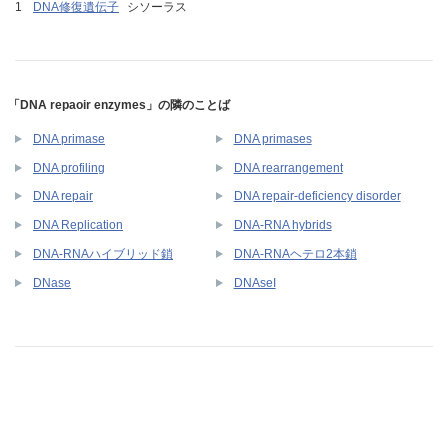
DNA修復遺伝子
シソーラス
「DNA repaoir enzymes」の隣のことば
DNA primase
DNA primases
DNA profiling
DNA rearrangement
DNA repair
DNA repair-deficiency disorder
DNA Replication
DNA-RNA hybrids
DNA-RNAハイブリッド鎖
DNA-RNAヘテロ2本鎖
DNase
DNAseI