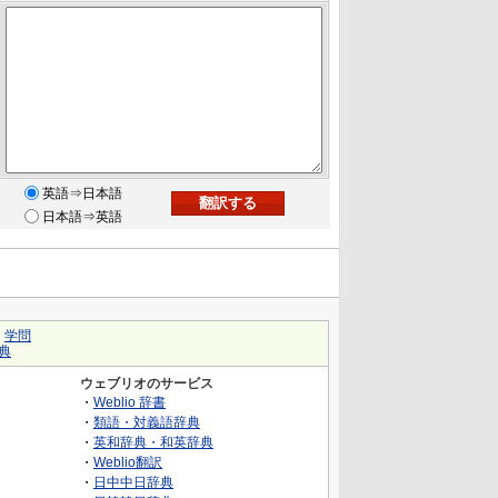
英語⇒日本語
日本語⇒英語
｜
学問
典
ウェブリオのサービス
・
Weblio 辞書
・
類語・対義語辞典
・
英和辞典・和英辞典
・
Weblio翻訳
・
日中中日辞典