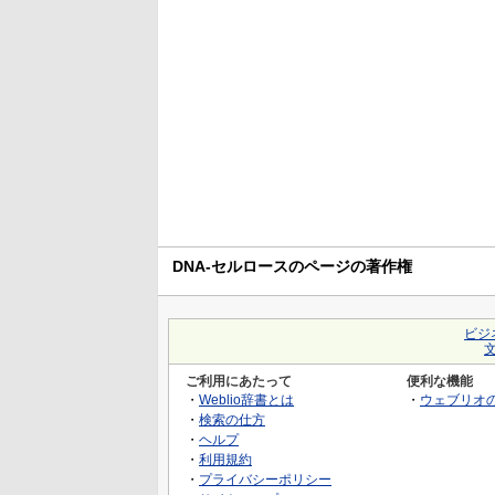
DNA-セルロースのページの著作権
ビジ
ご利用にあたって
便利な機能
・
Weblio辞書とは
・
ウェブリオ
・
検索の仕方
・
ヘルプ
・
利用規約
・
プライバシーポリシー