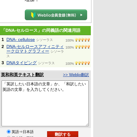
「DNA-セルロース」の同義語の関連用語
1
DNA- cellulose
シソーラス
100%
2
DNA-セルロースアフィニティ
100%
ークロマトグラフィー
シソーラ
ス
3
DNAタイピング
シソーラス
100%
英和和英テキスト翻訳
>> Weblio翻訳
英語⇒日本語