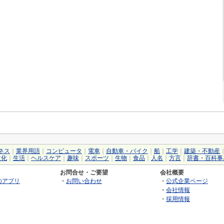
ネス
｜
業界用語
｜
コンピュータ
｜
電車
｜
自動車・バイク
｜
船
｜
工学
｜
建築・不動産
文化
｜
生活
｜
ヘルスケア
｜
趣味
｜
スポーツ
｜
生物
｜
食品
｜
人名
｜
方言
｜
辞書・百科事
お問合せ・ご要望
会社概要
のアプリ
・
お問い合わせ
・
公式企業ページ
・
会社情報
・
採用情報