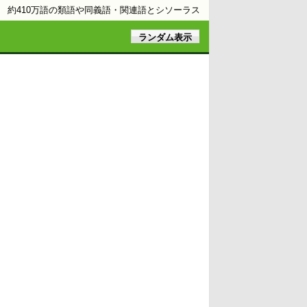
約410万語の類語や同義語・関連語とシソーラス