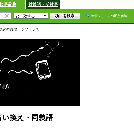
類語辞典
対義語・反対語
検索フォームの固定解除
ス
の同義語・シソーラス
言い換え・同義語