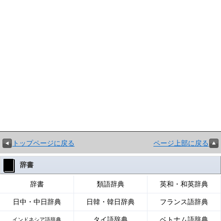
トップページに戻る
ページ上部に戻る
辞書
辞書
類語辞典
英和・和英辞典
日中・中日辞典
日韓・韓日辞典
フランス語辞典
タイ語辞典
ベトナム語辞典
インドネシア語辞典