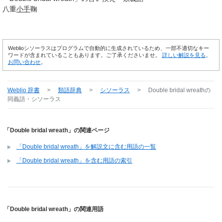
八重
小手
鞠
Weblioシソーラスはプログラムで自動的に生成されているため、一部不適切なキー
ワードが含まれていることもあります。ご了承くださいませ。
詳しい解説を見る
。
お問い合わせ
。
Weblio 辞書
>
類語辞典
>
シソーラス
>
Double bridal wreath
の
同義語・シソーラス
「Double bridal wreath」の関連ページ
「Double bridal wreath」を解説文に含む用語の一覧
「Double bridal wreath」を含む用語の索引
「Double bridal wreath」の関連用語