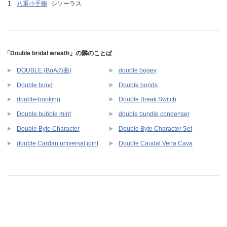
八重小手鞠
シソーラス
「Double bridal wreath」の隣のことば
DOUBLE (BoAの曲)
double bogey
Double bond
Double bonds
double-booking
Double Break Switch
Double bubble mint
double bundle condenser
Double Byte Character
Double Byte Character Set
double Cardan universal joint
Double Caudal Vena Cava