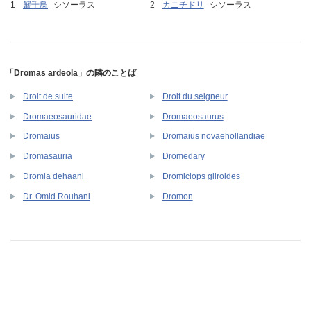
蟹千鳥
シソーラス
カニチドリ
シソーラス
「Dromas ardeola」の隣のことば
Droit de suite
Droit du seigneur
Dromaeosauridae
Dromaeosaurus
Dromaius
Dromaius novaehollandiae
Dromasauria
Dromedary
Dromia dehaani
Dromiciops gliroides
Dr. Omid Rouhani
Dromon