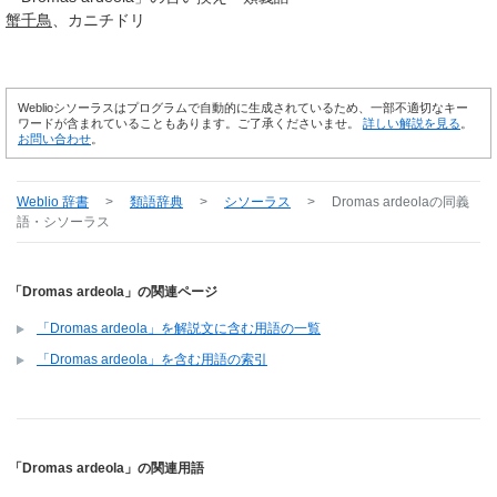
蟹
千鳥
カニチドリ
Weblioシソーラスはプログラムで自動的に生成されているため、一部不適切なキー
ワードが含まれていることもあります。ご了承くださいませ。
詳しい解説を見る
。
お問い合わせ
。
Weblio 辞書
>
類語辞典
>
シソーラス
>
Dromas ardeola
の同義
語・シソーラス
「Dromas ardeola」の関連ページ
「Dromas ardeola」を解説文に含む用語の一覧
「Dromas ardeola」を含む用語の索引
「Dromas ardeola」の関連用語