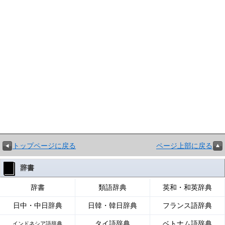
トップページに戻る
ページ上部に戻る
辞書
辞書
類語辞典
英和・和英辞典
日中・中日辞典
日韓・韓日辞典
フランス語辞典
タイ語辞典
ベトナム語辞典
インドネシア語辞典