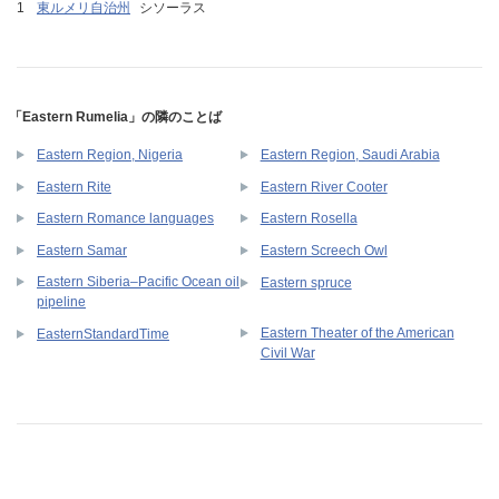
東ルメリ自治州
シソーラス
「Eastern Rumelia」の隣のことば
Eastern Region, Nigeria
Eastern Region, Saudi Arabia
Eastern Rite
Eastern River Cooter
Eastern Romance languages
Eastern Rosella
Eastern Samar
Eastern Screech Owl
Eastern Siberia–Pacific Ocean oil
Eastern spruce
pipeline
Eastern Theater of the American
EasternStandardTime
Civil War