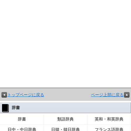
トップページに戻る
ページ上部に戻る
辞書
辞書
類語辞典
英和・和英辞典
日中・中日辞典
日韓・韓日辞典
フランス語辞典