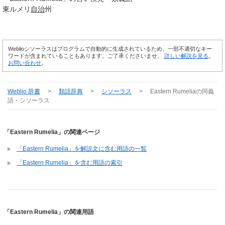
東ルメリ
自治
州
Weblioシソーラスはプログラムで自動的に生成されているため、一部不適切なキー
ワードが含まれていることもあります。ご了承くださいませ。
詳しい解説を見る
。
お問い合わせ
。
Weblio 辞書
>
類語辞典
>
シソーラス
>
Eastern Rumelia
の同義
語・シソーラス
「Eastern Rumelia」の関連ページ
「Eastern Rumelia」を解説文に含む用語の一覧
「Eastern Rumelia」を含む用語の索引
「Eastern Rumelia」の関連用語