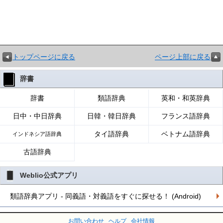
トップページに戻る
ページ上部に戻る
辞書
辞書
類語辞典
英和・和英辞典
日中・中日辞典
日韓・韓日辞典
フランス語辞典
タイ語辞典
ベトナム語辞典
インドネシア語辞典
古語辞典
Weblio公式アプリ
類語辞典アプリ - 同義語・対義語をすぐに探せる！ (Android)
お問い合わせ
ヘルプ
会社情報