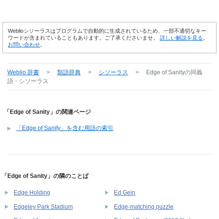
Weblioシソーラスはプログラムで自動的に生成されているため、一部不適切なキー
ワードが含まれていることもあります。ご了承くださいませ。
詳しい解説を見る
。
お問い合わせ
。
Weblio 辞書
>
類語辞典
>
シソーラス
>
Edge of Sanity
の同義
語・シソーラス
「Edge of Sanity」の関連ページ
「Edge of Sanity」を含む用語の索引
「Edge of Sanity」の隣のことば
Edge Holding
Ed Gein
Edgeley Park Stadium
Edge-matching puzzle