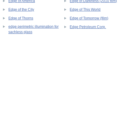
Edge of America
Edge of Darkness (2010 film)
Edge of the City
Edge of This World
Edge of Thorns
Edge of Tomorrow (film)
edge perimetric illumination for
Edge Petroleum Corp.
sachless glass