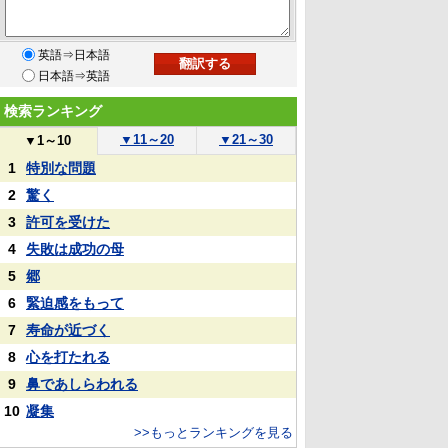
英語⇒日本語
日本語⇒英語
検索ランキング
▼
11～20
▼
21～30
▼
1～10
1
特別な問題
2
驚く
3
許可を受けた
4
失敗は成功の母
5
郷
6
緊迫感をもって
7
寿命が近づく
8
心を打たれる
9
鼻であしらわれる
10
凝集
>>もっとランキングを見る