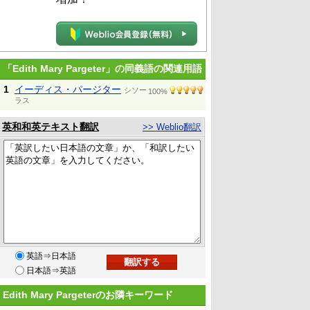
「Edith Mary Pargeter」の同義語の関連用語
1
イーディス・パージター
シソー
100%
ラス
英和和英テキスト翻訳
>> Weblio翻訳
英語⇒日本語
日本語⇒英語
Edith Mary Pargeterのお隣キーワード