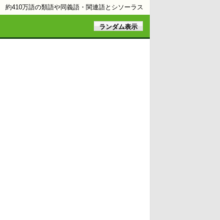
約410万語の類語や同義語・関連語とシソーラス