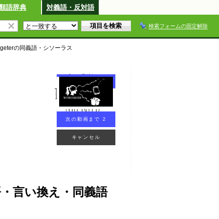
類語辞典
対義語・反対語
検索フォームの固定解除
geter
の同義語・シソーラス
次の動画まで 2
キャンセル
erの類語・言い換え・同義語