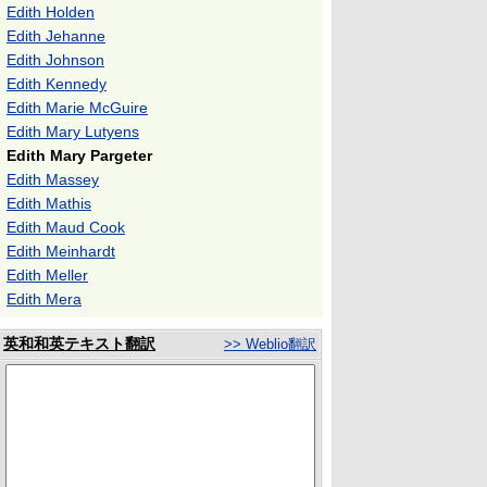
Edith Holden
Edith Jehanne
Edith Johnson
Edith Kennedy
Edith Marie McGuire
Edith Mary Lutyens
Edith Mary Pargeter
Edith Massey
Edith Mathis
Edith Maud Cook
Edith Meinhardt
Edith Meller
Edith Mera
英和和英テキスト翻訳
>> Weblio翻訳