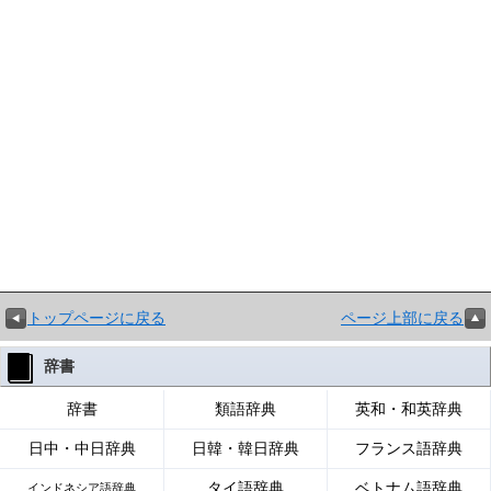
トップページに戻る
ページ上部に戻る
辞書
辞書
類語辞典
英和・和英辞典
日中・中日辞典
日韓・韓日辞典
フランス語辞典
タイ語辞典
ベトナム語辞典
インドネシア語辞典