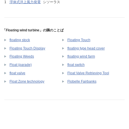
浮体式洋上風力発電
シソーラス
「Floating wind turbine」の隣のことば
floating stock
Floating Touch
Floating Touch Display
floating type head cover
Floating Weeds
floating wind farm
Float (parade)
float switch
float valve
Float Valve Retrieving Tool
Float Zone technology
Flobelle Fairbanks