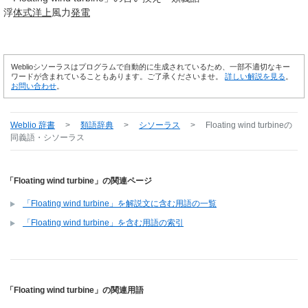
浮
体式
洋上
風力
発電
Weblioシソーラスはプログラムで自動的に生成されているため、一部不適切なキー
ワードが含まれていることもあります。ご了承くださいませ。
詳しい解説を見る
。
お問い合わせ
。
Weblio 辞書
>
類語辞典
>
シソーラス
>
Floating wind turbine
の
同義語・シソーラス
「Floating wind turbine」の関連ページ
「Floating wind turbine」を解説文に含む用語の一覧
「Floating wind turbine」を含む用語の索引
「Floating wind turbine」の関連用語