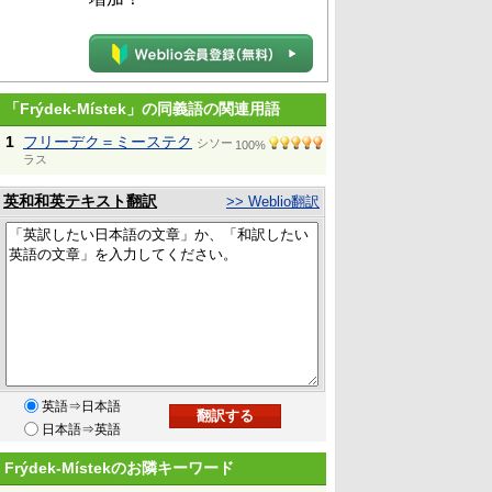
「Frýdek-Místek」の同義語の関連用語
1
フリーデク＝ミーステク
シソー
100%
ラス
英和和英テキスト翻訳
>> Weblio翻訳
英語⇒日本語
日本語⇒英語
Frýdek-Místekのお隣キーワード