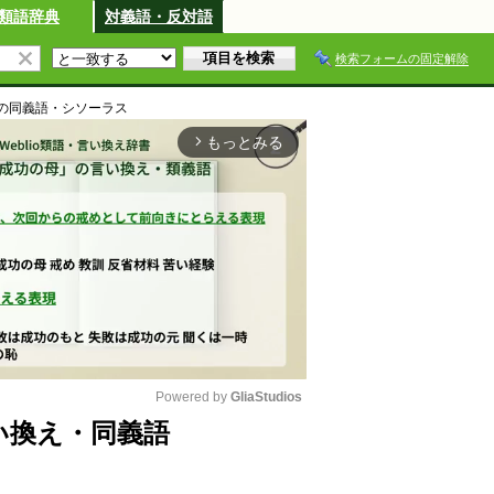
類語辞典
対義語・反対語
検索フォームの固定解除
の同義語・シソーラス
もっとみる
arrow_forward_ios
Powered by 
GliaStudios
・言い換え・同義語
M
u