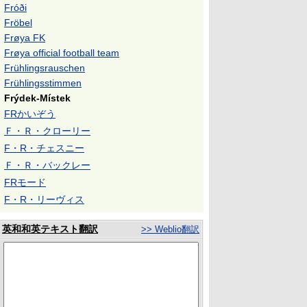
Fróði
Fröbel
Frøya FK
Frøya official football team
Frühlingsrauschen
Frühlingsstimmen
Frýdek-Místek
FRかいぞう
Ｆ・Ｒ・クローリー
F・R・チェスニー
Ｆ・Ｒ・バックレー
FRモード
F・R・リーヴィス
英和和英テキスト翻訳
>> Weblio翻訳