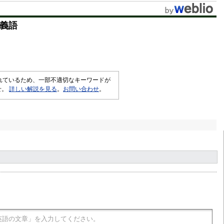
t
義語
e
されているため、一部不適切なキーワードが
せ。
詳しい解説を見る
。
お問い合わせ
。