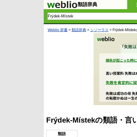
類語辞典
Weblio 辞書
>
類語辞典
>
シソーラス
>
Frýdek-Místek
Frýdek-Místekの類語
類語