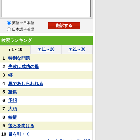
英語⇒日本語
日本語⇒英語
検索ランキング
▼
11～20
▼
21～30
▼
1～10
1
特別な問題
2
失敗は成功の母
3
郷
4
鼻であしらわれる
5
凝集
6
予想
7
大頭
8
敏捷
9
後ろを向ける
10
目を引・く