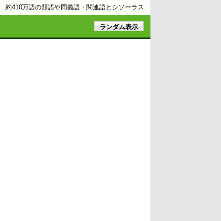
約410万語の類語や同義語・関連語とシソーラス