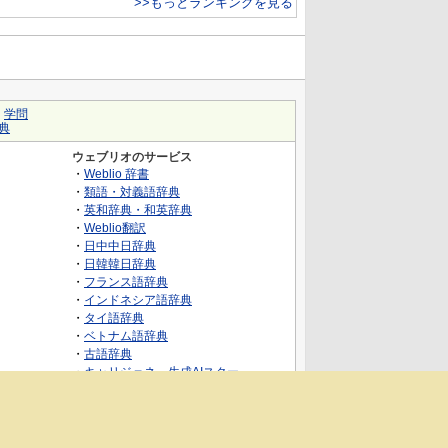
>>もっとランキングを見る
｜
学問
典
ウェブリオのサービス
・
Weblio 辞書
・
類語・対義語辞典
・
英和辞典・和英辞典
・
Weblio翻訳
・
日中中日辞典
・
日韓韓日辞典
・
フランス語辞典
・
インドネシア語辞典
・
タイ語辞典
・
ベトナム語辞典
・
古語辞典
・
キャリジェネ～生成AIスクー
ル・AIスキルでキャリアアップ～