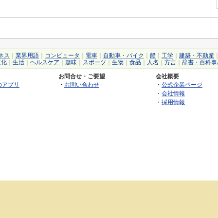
ネス
｜
業界用語
｜
コンピュータ
｜
電車
｜
自動車・バイク
｜
船
｜
工学
｜
建築・不動産
文化
｜
生活
｜
ヘルスケア
｜
趣味
｜
スポーツ
｜
生物
｜
食品
｜
人名
｜
方言
｜
辞書・百科事
お問合せ・ご要望
会社概要
のアプリ
・
お問い合わせ
・
公式企業ページ
・
会社情報
・
採用情報
©2026 GRAS Group, Inc.
RSS