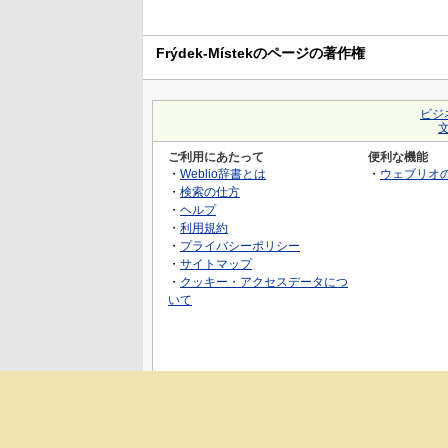
Frýdek-Místekのページの著作権
ビジ
ご利用にあたって
便利な機能
・
Weblio辞書とは
・
ウェブリオ
・
検索の仕方
・
ヘルプ
・
利用規約
・
プライバシーポリシー
・
サイトマップ
・
クッキー・アクセスデータにつ
いて