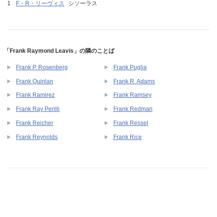
F・R・リーヴィス
シソーラス
「Frank Raymond Leavis」の隣のことば
Frank P. Rosenberg
Frank Puglia
Frank Quinlan
Frank R. Adams
Frank Ramirez
Frank Ramsey
Frank Ray Perilli
Frank Redman
Frank Reicher
Frank Ressel
Frank Reynolds
Frank Rice