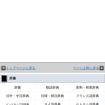
トップページに戻る
ページ上部に戻る
辞書
辞書
類語辞典
英和・和英辞典
日中・中日辞典
日韓・韓日辞典
フランス語辞典
タイ語辞典
ベトナム語辞典
インドネシア語辞典