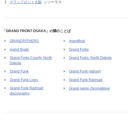
グランフロント大阪
シソーラス
「GRAND FRONT OSAKA」の隣のことば
GRANDFATHERS
grandfinal
grand finale
Grand Forks
Grand Forks County, North
Grand Forks, North Dakota
Dakota
Grand Funk
Grand Funk (album)
Grand Funk Lives
Grand Funk Railroad
Grand Funk Railroad
Grand galop chromatique
discography