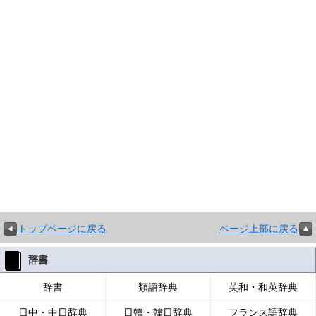
トップページに戻る
ページ上部に戻る
辞書
辞書
類語辞典
英和・和英辞典
日中・中日辞典
日韓・韓日辞典
フランス語辞典