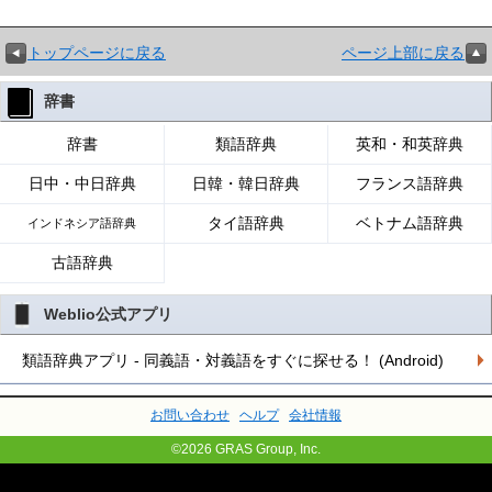
トップページに戻る
ページ上部に戻る
辞書
辞書
類語辞典
英和・和英辞典
日中・中日辞典
日韓・韓日辞典
フランス語辞典
タイ語辞典
ベトナム語辞典
インドネシア語辞典
古語辞典
Weblio公式アプリ
類語辞典アプリ - 同義語・対義語をすぐに探せる！ (Android)
お問い合わせ
ヘルプ
会社情報
©2026 GRAS Group, Inc.