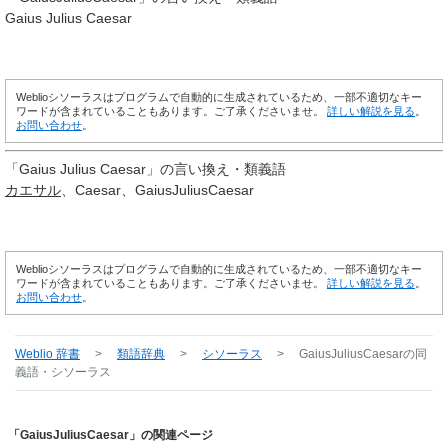
Gaius Julius Caesar
Weblioシソーラスはプログラムで自動的に生成されているため、一部不適切なキー
ワードが含まれていることもあります。ご了承くださいませ。
詳しい解説を見る
。
お問い合わせ
。
「
Gaius Julius Caesar
」の言い換え・類義語
カエサル
Caesar
GaiusJuliusCaesar
Weblioシソーラスはプログラムで自動的に生成されているため、一部不適切なキー
ワードが含まれていることもあります。ご了承くださいませ。
詳しい解説を見る
。
お問い合わせ
。
Weblio 辞書
>
類語辞典
>
シソーラス
>
GaiusJuliusCaesar
の同
義語・シソーラス
「GaiusJuliusCaesar」の関連ページ