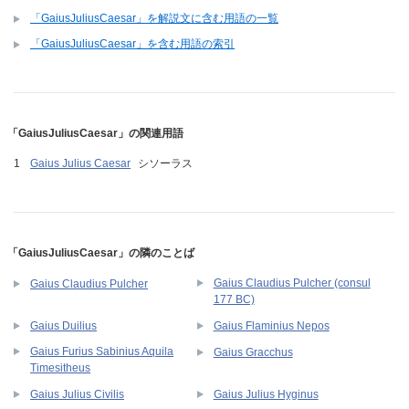
「GaiusJuliusCaesar」を解説文に含む用語の一覧
「GaiusJuliusCaesar」を含む用語の索引
「GaiusJuliusCaesar」の関連用語
Gaius Julius Caesar
シソーラス
「GaiusJuliusCaesar」の隣のことば
Gaius Claudius Pulcher (consul
Gaius Claudius Pulcher
177 BC)
Gaius Duilius
Gaius Flaminius Nepos
Gaius Furius Sabinius Aquila
Gaius Gracchus
Timesitheus
Gaius Julius Civilis
Gaius Julius Hyginus