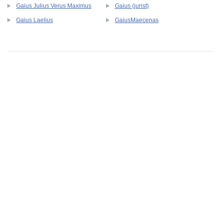
Gaius Julius Verus Maximus
Gaius (jurist)
Gaius Laelius
GaiusMaecenas