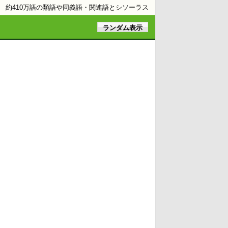
約410万語の類語や同義語・関連語とシソーラス