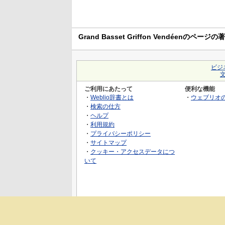
Grand Basset Griffon Vendéenのページ
ビジ
ご利用にあたって
便利な機能
・
Weblio辞書とは
・
ウェブリオ
・
検索の仕方
・
ヘルプ
・
利用規約
・
プライバシーポリシー
・
サイトマップ
・
クッキー・アクセスデータにつ
いて