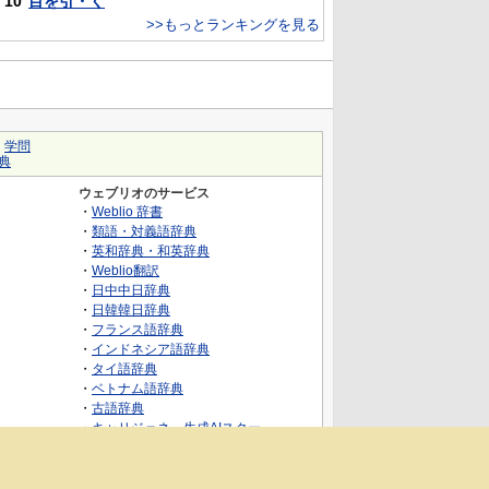
10
目を引・く
>>もっとランキングを見る
｜
学問
典
ウェブリオのサービス
・
Weblio 辞書
・
類語・対義語辞典
・
英和辞典・和英辞典
・
Weblio翻訳
・
日中中日辞典
・
日韓韓日辞典
・
フランス語辞典
・
インドネシア語辞典
・
タイ語辞典
・
ベトナム語辞典
・
古語辞典
・
キャリジェネ～生成AIスクー
ル・AIスキルでキャリアアップ～