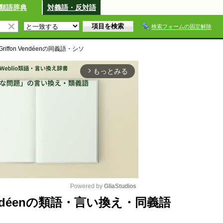
類語辞典
対義語・反対語
検索フォームの固定解除
Griffon Vendéen
の同義語・シソ
もっとみる
arrow_forward_ios
Powered by 
GliaStudios
on Vendéenの類語・言い換え・同義語
M