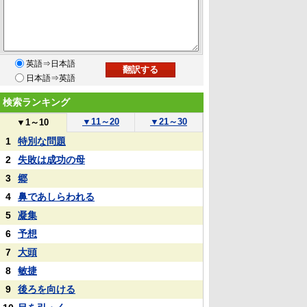
英語⇒日本語
日本語⇒英語
検索ランキング
▼
11～20
▼
21～30
▼
1～10
1
特別な問題
2
失敗は成功の母
3
郷
4
鼻であしらわれる
5
凝集
6
予想
7
大頭
8
敏捷
9
後ろを向ける