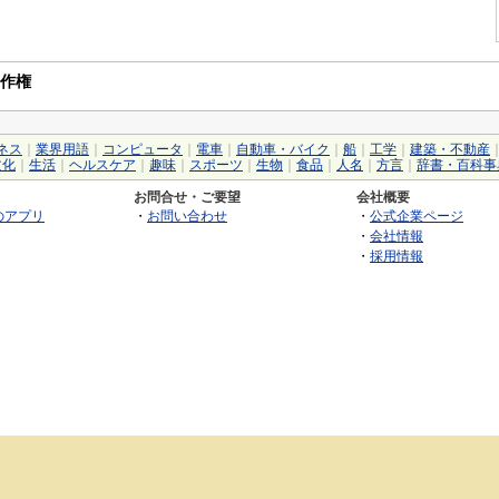
の著作権
ネス
｜
業界用語
｜
コンピュータ
｜
電車
｜
自動車・バイク
｜
船
｜
工学
｜
建築・不動産
文化
｜
生活
｜
ヘルスケア
｜
趣味
｜
スポーツ
｜
生物
｜
食品
｜
人名
｜
方言
｜
辞書・百科事
お問合せ・ご要望
会社概要
のアプリ
・
お問い合わせ
・
公式企業ページ
・
会社情報
・
採用情報