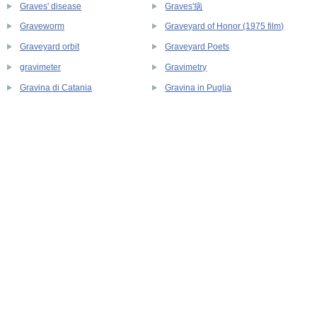
Graves' disease
Graves'病
Graveworm
Graveyard of Honor (1975 film)
Graveyard orbit
Graveyard Poets
gravimeter
Gravimetry
Gravina di Catania
Gravina in Puglia