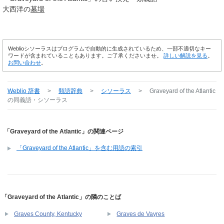
大西洋の
墓場
Weblioシソーラスはプログラムで自動的に生成されているため、一部不適切なキー
ワードが含まれていることもあります。ご了承くださいませ。
詳しい解説を見る
。
お問い合わせ
。
Weblio 辞書
>
類語辞典
>
シソーラス
>
Graveyard of the Atlantic
の同義語・シソーラス
「Graveyard of the Atlantic」の関連ページ
「Graveyard of the Atlantic」を含む用語の索引
「Graveyard of the Atlantic」の隣のことば
Graves County, Kentucky
Graves de Vayres