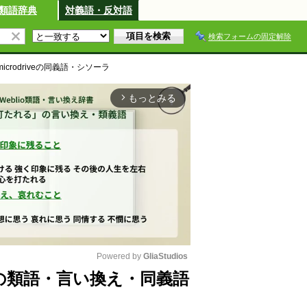
類語辞典
対義語・反対語
検索フォームの固定解除
microdrive
の同義語・シソーラ
もっとみる
arrow_forward_ios
Powered by 
GliaStudios
driveの類語・言い換え・同義語
M