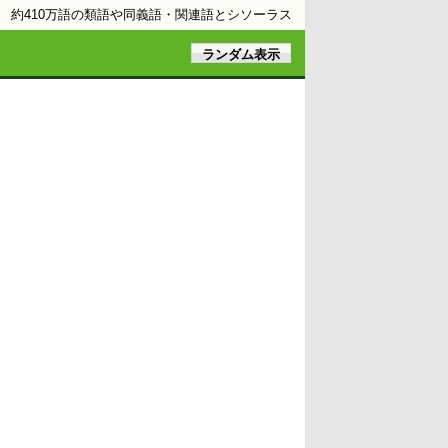
約410万語の類語や同義語・関連語とシソーラス