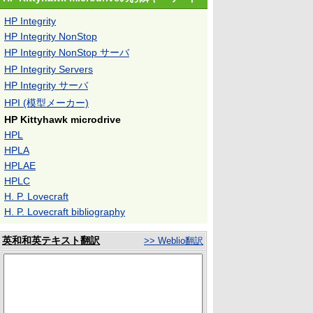
HP Integrity
HP Integrity NonStop
HP Integrity NonStop サーバ
HP Integrity Servers
HP Integrity サーバ
HPI (模型メーカー)
HP Kittyhawk microdrive
HPL
HPLA
HPLAE
HPLC
H. P. Lovecraft
H. P. Lovecraft bibliography
英和和英テキスト翻訳
>> Weblio翻訳