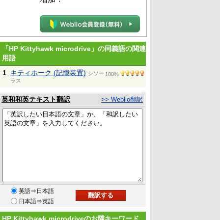
「HP Kittyhawk microdrive」の同義語の関連
用語
1
キティホーク (記憶装置)
シソー
100%
ラス
英和和英テキスト翻訳
>> Weblio翻訳
英語⇒日本語
日本語⇒英語
HP Kittyhawk microdriveのお隣キーワード