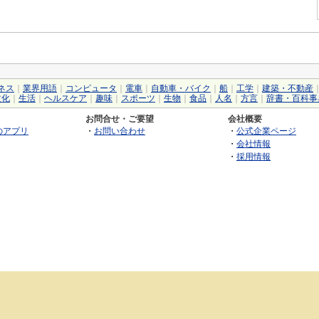
ネス
｜
業界用語
｜
コンピュータ
｜
電車
｜
自動車・バイク
｜
船
｜
工学
｜
建築・不動産
文化
｜
生活
｜
ヘルスケア
｜
趣味
｜
スポーツ
｜
生物
｜
食品
｜
人名
｜
方言
｜
辞書・百科事
お問合せ・ご要望
会社概要
のアプリ
・
お問い合わせ
・
公式企業ページ
・
会社情報
・
採用情報
©2026 GRAS Group, Inc.
RSS