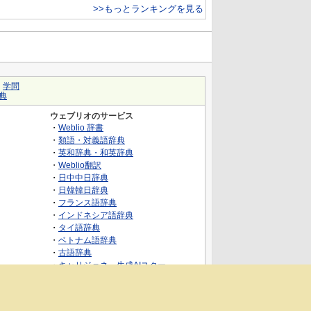
>>もっとランキングを見る
｜
学問
典
ウェブリオのサービス
・
Weblio 辞書
・
類語・対義語辞典
・
英和辞典・和英辞典
・
Weblio翻訳
・
日中中日辞典
・
日韓韓日辞典
・
フランス語辞典
・
インドネシア語辞典
・
タイ語辞典
・
ベトナム語辞典
・
古語辞典
・
キャリジェネ～生成AIスクー
ル・AIスキルでキャリアアップ～