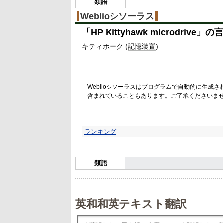
類語
Weblioシソーラス
「
HP Kittyhawk microdrive
」の言
キティホーク (
記憶装置
)
Weblioシソーラスはプログラムで自動的に生成
含まれていることもあります。ご了承くださいま
ランキング
類語
英和和英テキスト翻訳