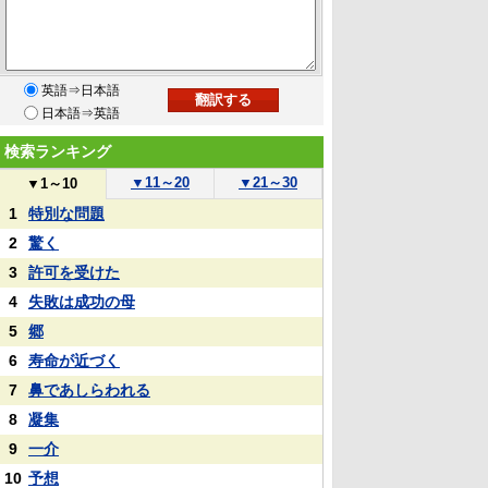
英語⇒日本語
日本語⇒英語
検索ランキング
▼
11～20
▼
21～30
▼
1～10
1
特別な問題
2
驚く
3
許可を受けた
4
失敗は成功の母
5
郷
6
寿命が近づく
7
鼻であしらわれる
8
凝集
9
一介
10
予想