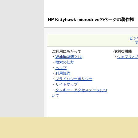
HP Kittyhawk microdriveのページの著作権
ビジ
ご利用にあたって
便利な機能
・
Weblio辞書とは
・
ウェブリオ
・
検索の仕方
・
ヘルプ
・
利用規約
・
プライバシーポリシー
・
サイトマップ
・
クッキー・アクセスデータにつ
いて