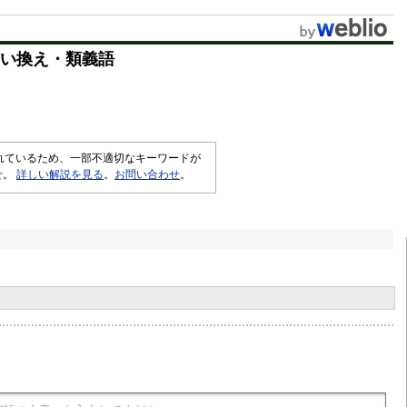
u
t
い換え・類義語
e
されているため、一部不適切なキーワードが
せ。
詳しい解説を見る
。
お問い合わせ
。