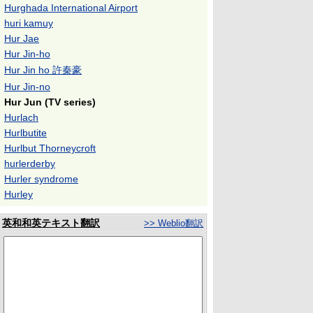
Hurghada International Airport
huri kamuy
Hur Jae
Hur Jin-ho
Hur Jin ho 許秦豪
Hur Jin-no
Hur Jun (TV series)
Hurlach
Hurlbutite
Hurlbut Thorneycroft
hurlerderby
Hurler syndrome
Hurley
英和和英テキスト翻訳
>> Weblio翻訳