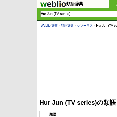
類語辞典
Weblio 辞書
>
類語辞典
>
シソーラス
>
Hur Jun (TV se
L
/
U
o
n
a
m
d
u
e
t
d
e
:
4
Hur Jun (TV series
1
.
2
1
類語