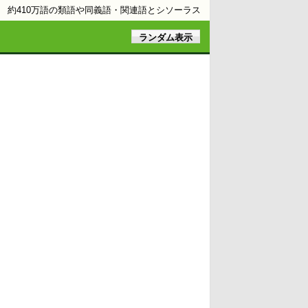
約410万語の類語や同義語・関連語とシソーラス