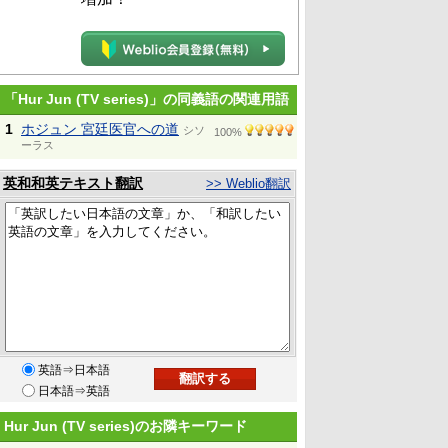
「Hur Jun (TV series)」の同義語の関連用語
1
ホジュン 宮廷医官への道
シソ
100%
ーラス
英和和英テキスト翻訳
>> Weblio翻訳
英語⇒日本語
日本語⇒英語
Hur Jun (TV series)のお隣キーワード