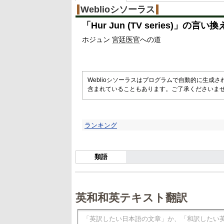
%
Weblioシソーラス
「
Hur Jun (TV series)
」の言い換
ホジュン
宮廷
医官
への道
Weblioシソーラスはプログラムで自動的に生成
含まれていることもあります。ご了承くださいま
ランキング
類語
英和和英テキスト翻訳