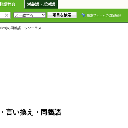
類語辞典
対義語・反対語
検索フォームの固定解除
ries)
の同義語・シソーラス
)の類語・言い換え・同義語