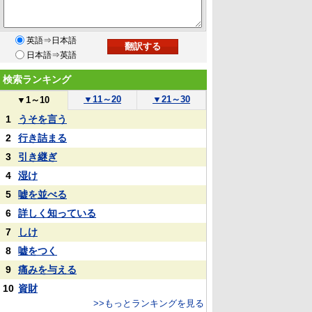
英語⇒日本語
日本語⇒英語
検索ランキング
▼
11～20
▼
21～30
▼
1～10
1
うそを言う
2
行き詰まる
3
引き継ぎ
4
湿け
5
嘘を並べる
6
詳しく知っている
7
しけ
8
嘘をつく
9
痛みを与える
10
資財
>>もっとランキングを見る