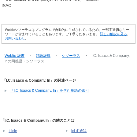
ISAC
Weblioシソーラスはプログラムで自動的に生成されているため、一部不適切なキー
ワードが含まれていることもあります。ご了承くださいませ。
詳しい解説を見る
。
お問い合わせ
。
Weblio 辞書
>
類語辞典
>
シソーラス
>
I.C. Isaacs & Company,
In
の同義語・シソーラス
「I.C. Isaacs & Company, In」の関連ページ
「I.C. Isaacs & Company, In」を含む用語の索引
「I.C. Isaacs & Company, In」の隣のことば
Icicle
ici d1694