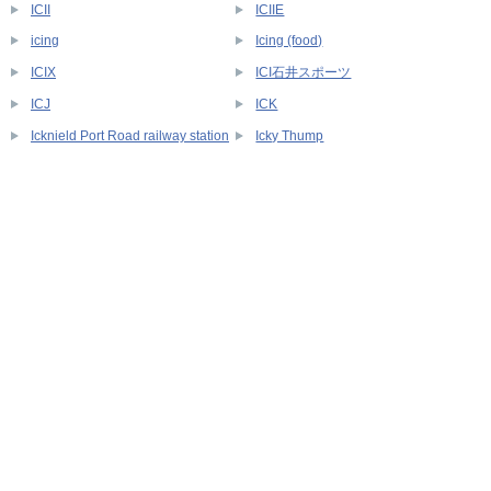
ICII
ICIIE
icing
Icing (food)
ICIX
ICI石井スポーツ
ICJ
ICK
Icknield Port Road railway station
Icky Thump