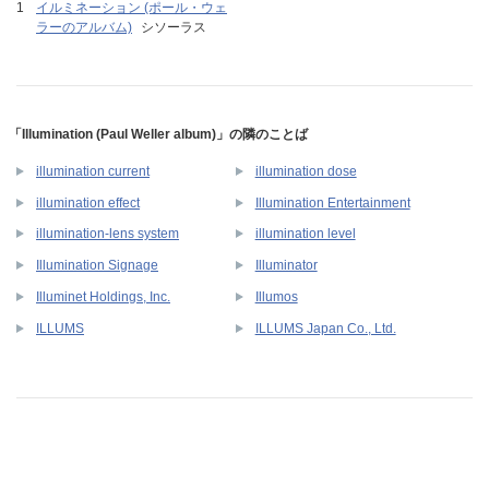
イルミネーション (ポール・ウェ
ラーのアルバム)
シソーラス
「Illumination (Paul Weller album)」の隣のことば
illumination current
illumination dose
illumination effect
Illumination Entertainment
illumination-lens system
illumination level
Illumination Signage
Illuminator
Illuminet Holdings, Inc.
Illumos
ILLUMS
ILLUMS Japan Co., Ltd.