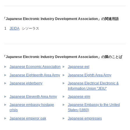
「Japanese Electronic Industry Development Association」の関連用語
JEIDA
シソーラス
「Japanese Electronic Industry Development Association」の隣のことば
Japanese Economic Association
Japanese eel
Japanese Eighteenth Area Army
Japanese Eighth Area Army
Japanese Electrical Electronic &
Japanese elderberry
Information Union "JEIU"
Japanese Eleventh Area Army
Japanese elm
Japanese embassy hostage
Japanese Embassy to the United
crisis
States (1860)
Japanese emperor oak
Japanese empresses