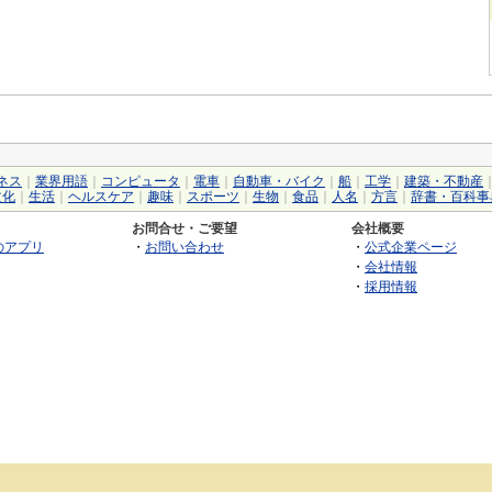
ネス
｜
業界用語
｜
コンピュータ
｜
電車
｜
自動車・バイク
｜
船
｜
工学
｜
建築・不動産
文化
｜
生活
｜
ヘルスケア
｜
趣味
｜
スポーツ
｜
生物
｜
食品
｜
人名
｜
方言
｜
辞書・百科事
お問合せ・ご要望
会社概要
のアプリ
・
お問い合わせ
・
公式企業ページ
・
会社情報
・
採用情報