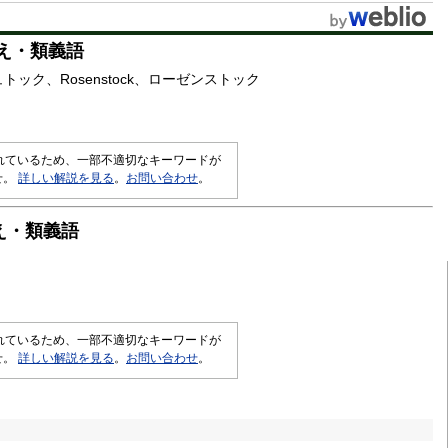
t
え・類義語
e
ュトック
Rosenstock
ローゼンストック
されているため、一部不適切なキーワードが
せ。
詳しい解説を見る
。
お問い合わせ
。
え・類義語
されているため、一部不適切なキーワードが
せ。
詳しい解説を見る
。
お問い合わせ
。