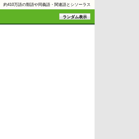
約410万語の類語や同義語・関連語とシソーラス