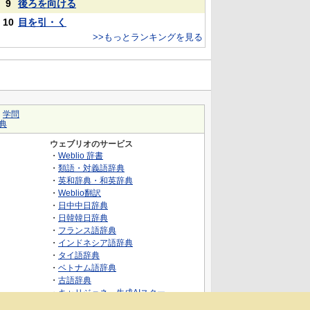
9
後ろを向ける
10
目を引・く
>>もっとランキングを見る
｜
学問
典
ウェブリオのサービス
・
Weblio 辞書
・
類語・対義語辞典
・
英和辞典・和英辞典
・
Weblio翻訳
・
日中中日辞典
・
日韓韓日辞典
・
フランス語辞典
・
インドネシア語辞典
・
タイ語辞典
・
ベトナム語辞典
・
古語辞典
・
キャリジェネ～生成AIスクー
ル・AIスキルでキャリアアップ～