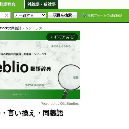
類語辞典
対義語・反対語
検索フォームの固定解除
stock
の同義語・シソーラス
もっとみる
arrow_forward_ios
Powered by 
GliaStudios
kの類語・言い換え・同義語
M
u