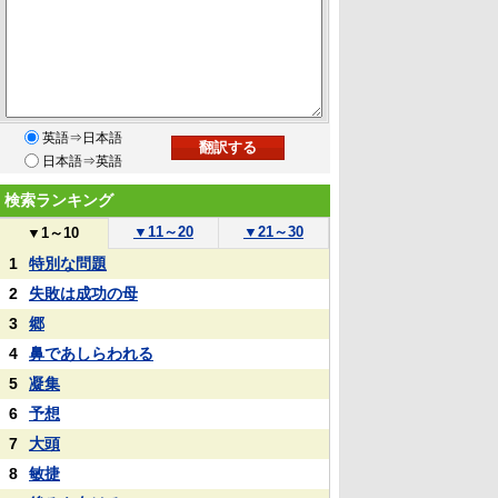
英語⇒日本語
日本語⇒英語
検索ランキング
▼
11～20
▼
21～30
▼
1～10
1
特別な問題
2
失敗は成功の母
3
郷
4
鼻であしらわれる
5
凝集
6
予想
7
大頭
8
敏捷