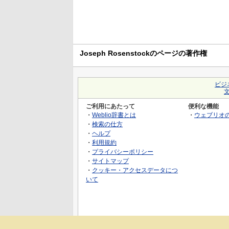
Joseph Rosenstockのページの著作権
ビジ
ご利用にあたって
便利な機能
・
Weblio辞書とは
・
ウェブリオ
・
検索の仕方
・
ヘルプ
・
利用規約
・
プライバシーポリシー
・
サイトマップ
・
クッキー・アクセスデータにつ
いて