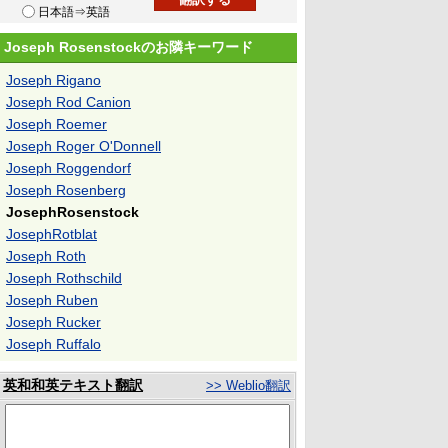
日本語⇒英語
Joseph Rosenstockのお隣キーワード
Joseph Rigano
Joseph Rod Canion
Joseph Roemer
Joseph Roger O'Donnell
Joseph Roggendorf
Joseph Rosenberg
JosephRosenstock
JosephRotblat
Joseph Roth
Joseph Rothschild
Joseph Ruben
Joseph Rucker
Joseph Ruffalo
英和和英テキスト翻訳
>> Weblio翻訳